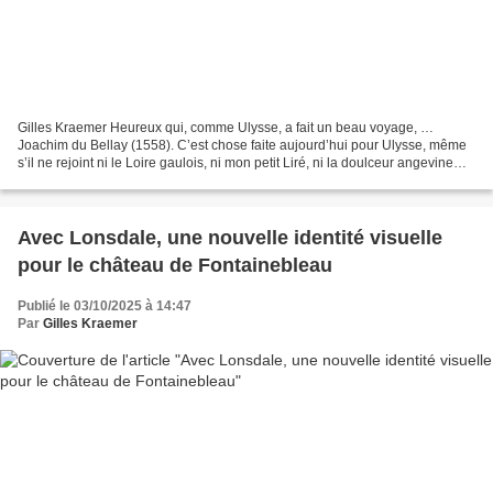
Gilles Kraemer Heureux qui, comme Ulysse, a fait un beau voyage, …
Joachim du Bellay (1558). C’est chose faite aujourd’hui pour Ulysse, même
s’il ne rejoint ni le Loire gaulois, ni mon petit Liré, ni la doulceur angevine
mais l’Île-de-France et Fontainebleau...
Avec Lonsdale, une nouvelle identité visuelle
pour le château de Fontainebleau
Publié le 03/10/2025 à 14:47
Par
Gilles Kraemer