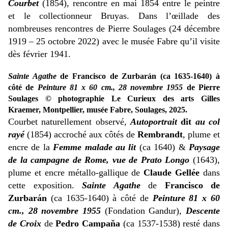
Courbet
(1854), rencontre en mai 1854 entre le peintre
et le collectionneur Bruyas. Dans l’œillade des
nombreuses rencontres de Pierre Soulages (24 décembre
1919 – 25 octobre 2022) avec le musée Fabre qu’il visite
dès février 1941.
Sainte Agathe
de Francisco de Zurbarán (ca 1635-1640) à
côté de
Peinture 81 x 60 cm., 28 novembre 1955
de Pierre
Soulages
© photographie Le Curieux des arts Gilles
Kraemer, Montpellier, musée Fabre, Soulages, 2025.
Courbet naturellement observé,
Autoportrait
dit
au col
rayé
(1854) accroché aux côtés de
Rembrandt
, plume et
encre de la
Femme malade au lit
(ca 1640) &
Paysage
de la campagne de Rome, vue de Prato Longo
(1643),
plume et encre métallo-gallique de
Claude Gellée
dans
cette exposition.
Sainte Agathe
de
Francisco de
Zurbarán
(ca 1635-1640) à côté de
Peinture 81 x 60
cm., 28 novembre 1955
(Fondation Gandur),
Descente
de Croix
de
Pedro Campaňa
(ca 1537-1538) resté dans