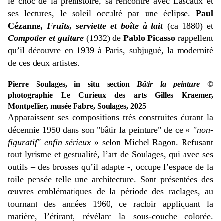
le choc de la préhistoire, sa rencontre avec Lascaux et
ses lectures, le soleil occulté par une éclipse.
Paul
Cézanne,
Fruits, serviette et boîte à lait
(ca 1880) et
Compotier et guitare
(1932) de
Pablo Picasso
rappellent
qu’il découvre en 1939 à Paris, subjugué, la modernité
de ces deux artistes.
Pierre Soulages, in situ section
Bâtir la peinture
©
photographie Le Curieux des arts Gilles Kraemer,
Montpellier, musée Fabre, Soulages, 2025
Apparaissent ses compositions très construites durant la
décennie 1950 dans son "bâtir la peinture" de ce «
"non-
figuratif" enfin sérieux
» selon Michel Ragon. Refusant
tout lyrisme et gestualité, l’art de Soulages, qui avec ses
outils – des brosses qu’il adapte -, occupe l’espace de la
toile pensée telle une architecture. Sont présentées des
œuvres emblématiques de la période des raclages, au
tournant des années 1960, ce racloir appliquant la
matière, l’étirant, révélant la sous-couche colorée.