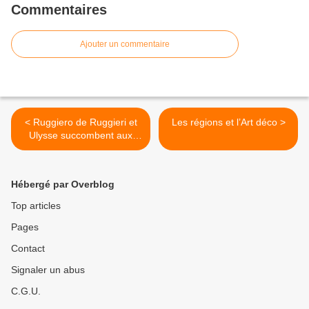
Commentaires
Ajouter un commentaire
< Ruggiero de Ruggieri et
​​​​​​​Les régions et l’Art déco >
Ulysse succombent aux
sirènes de Fontainebleau
en entrant dans les
collections nationales.
Hébergé par Overblog
Top articles
Pages
Contact
Signaler un abus
C.G.U.