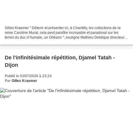
Gilles Kraemer " Détenir et présenter ici, à Chantilly, les collections de la
reine Caroline Murat, cela peut paraître incroyable et paradoxal sur les
terres du duc d’Aumale, un Orléans ", souligne Mathieu Deldique directeur
du musée Condé, co-commissaire...
​​​​​​​De l'infinitésimale répétition, Djamel Tatah -
Dijon
Publié le 03/07/2026 à 23:24
Par
Gilles Kraemer