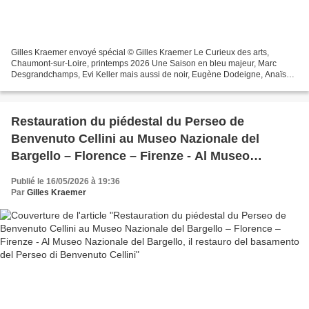
Gilles Kraemer envoyé spécial © Gilles Kraemer Le Curieux des arts,
Chaumont-sur-Loire, printemps 2026 Une Saison en bleu majeur, Marc
Desgrandchamps, Evi Keller mais aussi de noir, Eugène Dodeigne, Anaïs
Lelièvre. Où le feu de l’italien Claudio Parmiggiani...
Restauration du piédestal du Perseo de
Benvenuto Cellini au Museo Nazionale del
Bargello – Florence – Firenze - Al Museo
Nazionale del Bargello, il restauro del
Publié le 16/05/2026 à 19:36
basamento del Perseo di Benvenuto Cellini
Par
Gilles Kraemer