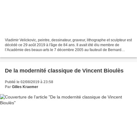
Vladimir Velickovic, peintre, dessinateur, graveur, lithographe et sculpteur est
décédé ce 29 août 2019 à l'âge de 84 ans. Il avait été élu membre de
l’Académie des beaux-arts le 7 décembre 2005 au fauteuil de Bernard
Buffet. Vladimir Velickovic © Le...
De la modernité classique de Vincent Bioulès
Publié le 02/08/2019 à 23:58
Par
Gilles Kraemer