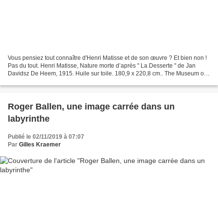
Vous pensiez tout connaître d'Henri Matisse et de son œuvre ? Et bien non !
Pas du tout. Henri Matisse, Nature morte d’après " La Desserte " de Jan
Davidsz De Heem, 1915. Huile sur toile. 180,9 x 220,8 cm.. The Museum of
Modern Art, New York. © Archives...
Roger Ballen, une image carrée dans un
labyrinthe
Publié le 02/11/2019 à 07:07
Par
Gilles Kraemer