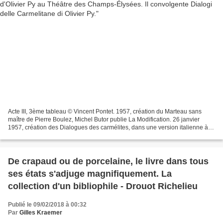
Acte III, 3ème tableau © Vincent Pontet. 1957, création du Marteau sans
maître de Pierre Boulez, Michel Butor publie La Modification. 26 janvier
1957, création des Dialogues des carmélites, dans une version italienne à la
Scala. Cet "opéra sans intrigue...
De crapaud ou de porcelaine, le livre dans tous
ses états s'adjuge magnifiquement. La
collection d'un bibliophile - Drouot Richelieu
Publié le 09/02/2018 à 00:32
Par
Gilles Kraemer