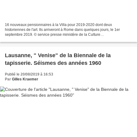
16 nouveaux pensionnaires à la Villa pour 2019-2020 dont deux
historiennes de l'art. Ils arriveront à Rome dans quelques jours, le 1er
septembre 2019. © service presse ministère de la Culture
www.culture.gouv.fr/Thematiques/Arts-plastiques/Aides-aux-arts-
plastiques/Residences-a-la-Villa-Medicis-AFR/Promotion-...
Lausanne, " Venise" de la Biennale de la
tapisserie. Séismes des années 1960
Publié le 20/08/2019 à 16:53
Par
Gilles Kraemer