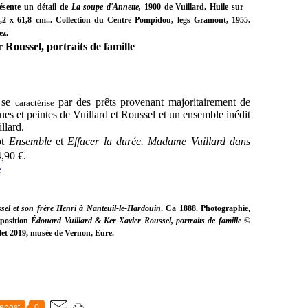
résente un détail de
La soupe d'Annette,
1900 de Vuillard. Huile sur
5,2 x 61,8 cm... Collection du Centre Pompidou, legs Gramont, 1955.
ez.
Roussel, portraits de famille
n se
par des prêts provenant majoritairement de
caractérise
es et peintes de Vuillard et Roussel et un ensemble inédit
illard.
ot
Ensemble
et
Effacer la durée. Madame Vuillard dans
4,90 €.
e
sel et son frère Henri à Nanteuil-le-Hardouin
. Ca 1888. Photographie,
xposition
Édouard Vuillard & Ker-Xavier Roussel, portraits de famille
©
llet 2019, musée de Vernon, Eure.
epost
0