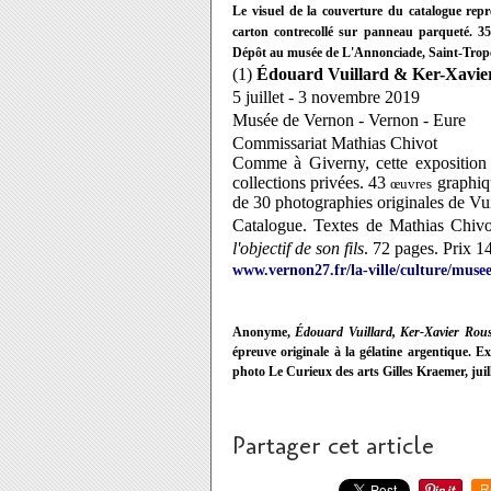
Le visuel de la couverture du catalogue rep
carton contrecollé sur panneau parqueté. 3
Dépôt au musée de L'Annonciade, Saint-Trop
(1)
Édouard Vuillard & Ker-Xavier 
5 juillet - 3 novembre 2019
Musée de Vernon - Vernon - Eure
Commissariat Mathias Chivot
Comme à Giverny, cette expositio
collections privées.
43
graphiqu
œuvres
de 30 photographies originales de Vu
Catalogue. Textes de Mathias Chiv
l'objectif de son fils
. 72 pages. Prix 1
www.vernon27.fr/la-ville/culture/muse
Anonyme,
É
douard Vuillard, Ker-Xavier Rous
épreuve originale à la gélatine argentique. E
photo Le Curieux des arts Gilles Kraemer, jui
Partager cet article
R