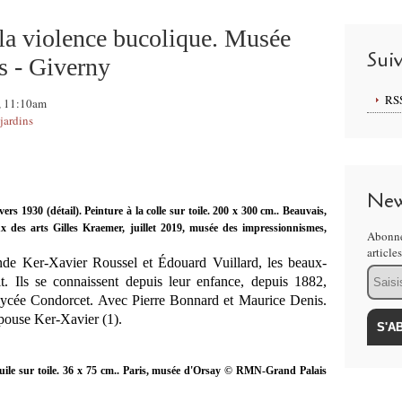
la violence bucolique. Musée
Sui
s - Giverny
RS
9, 11:10am
jardins
New
 vers 1930 (détail). Peinture à la colle sur toile. 200 x 300 cm.. Beauvais,
 des arts Gilles Kraemer, juillet 2019, musée des impressionnismes,
Abonne
article
nde Ker-Xavier Roussel et Édouard Vuillard, les beaux-
Email
it. Ils se connaissent depuis leur enfance, depuis 1882,
n lycée Condorcet. Avec Pierre Bonnard et Maurice Denis.
pouse Ker-Xavier (1).
Huile sur toile. 36 x 75 cm.. Paris, musée d'Orsay © RMN-Grand Palais