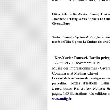
Ultime toile de Ker-Xavier Roussel,
Fontai
Jacannette, L’Étang-la-Ville
© photo Le Curie
Giverny, Eure.
Xavier Roussel,
L'après-midi d'un faune
, ve
musée de l'Oise © photo Le Curieux des arts G
Ker-Xavier Roussel. Jardin privé,
27 juillet - 11 novembre 2019
Musée des impressionnismes - Giver
Commissariat Mathias Chivot
Le visuel de la couverture du catalogue repré
Textes d'Isabelle Ca
particulière.
L'insondable Ker-Xavier Roussel
& 
pages. 130 illustrations. Co-éditions
www.mdig.fr