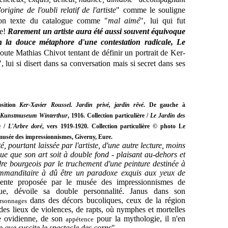
origine de l'oubli relatif de l'artiste
" comme le souligne
 son texte du catalogue comme "
mal aimé
", lui qui fut
se!
Rarement un artiste aura été aussi souvent équivoque
 la douce métaphore d'une contestation radicale, Le
oute Mathias Chivot tentant de définir un portrait de Ker-
", lui si disert dans sa conversation mais si secret dans ses
osition
Ker-Xavier Roussel. Jardin privé, jardin rêvé
. De gauche à
u Kunstmuseum Winterthur
, 1916. Collection particulière /
Le Jardin des
re /
L'Arbre doré
, vers 1919-1920. Collection particulière © photo Le
, musée des impressionnismes, Giverny, Eure.
té, pourtant laissée par l'artiste, d'une autre lecture, moins
ique que son art soit à double fond - plaisant au-dehors et
rdre bourgeois par le truchement d'une peinture destinée à
ommanditaire à dû être un paradoxe exquis aux yeux de
tinente proposée par le musée des impressionnismes de
e, dévoile sa double personnalité. Janus dans son
dans des décors bucoliques, ceux de la région
rsonnages
des lieux de violences, de rapts, où nymphes et mortelles
re ovidienne, de son
pour la mythologie, il n'en
appétence
ce que suscite le spectacle des corps
".