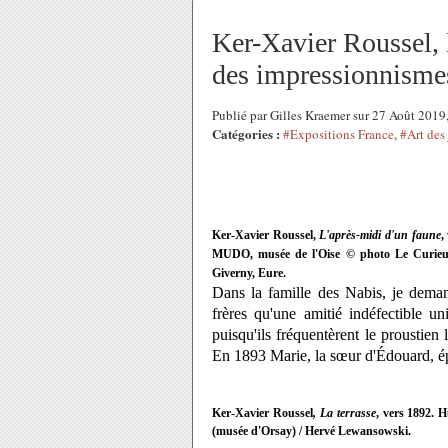
Ker-Xavier Roussel, 
des impressionnisme
Publié par Gilles Kraemer sur 27 Août 201
Catégories :
#Expositions France
,
#Art des 
Ker-Xavier Roussel,
L'après-midi d'un faune
,
MUDO, musée de l'Oise
© photo Le Curieux
Giverny, Eure.
Dans la famille des Nabis, je dema
frères qu'une amitié indéfectible un
puisqu'ils fréquentèrent le proustie
En 1893 Marie, la sœur d'Édouard, é
Ker-Xavier Roussel
, La terrasse
, vers 1892. 
(musée d'Orsay) / Hervé Lewansowski.