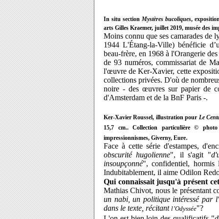
In situ section
Mystères bucoliques
, expositi
arts Gilles Kraemer, juillet 2019, musée des i
Moins connu que ses camarades de l
1944 L'Étang-la-Ville)
bénéficie d’u
beau-frère, en 1968 à l'Orangerie des
de 93 numéros, commissariat de Mat
l'œuvre de Ker-Xavier, cette exposit
collections privées. D'où de nombreuse
noire - des œuvres sur papier de c
d'Amsterdam et de la BnF Paris -.
Ker-Xavier Roussel, illustration pour
Le Cent
15,7 cm.. Collection particulière © phot
.
impressionnismes, Giverny, Eure
Face à cette
série d'estampes, d'enc
obscurité hugolienne
", il s'agit
"
d'
insoupçonné
", confidentiel, hormis 
Indubitablement, il aime Odilon Red
Qui connaissait jusqu'à présent ce
Mathias Chivot, nous le présentant 
un nabi, un politique intéressé par 
dans le texte, récitant
"?
l’Odyssée
L'on est bien loin des qualificatifs "
d