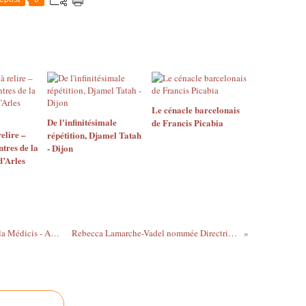
Le cénacle barcelonais
​​​​​​​De l'infinitésimale
de Francis Picabia
elire –
répétition, Djamel Tatah
tres de la
- Dijon
d’Arles
Les 16 nouveaux pensionnaires de la Villa Médicis - Académie de France à Rome. Promotion 2019-2020
Rebecca Lamarche-Vadel nommée Directrice déléguée de Lafayette Anticipations