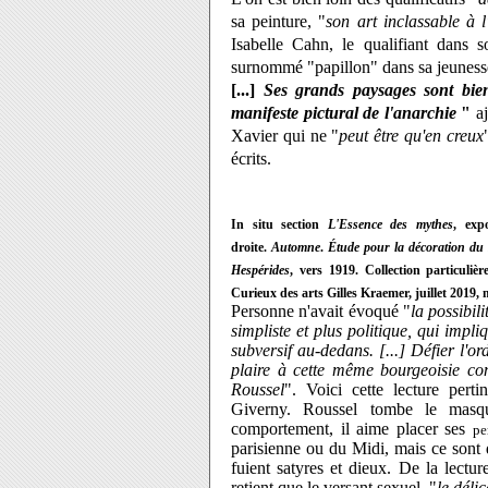
sa peinture, "
son art inclassable à l'
Isabelle Cahn, le qualifiant dans
surnommé "papillon" dans sa jeunes
[...]
Ses grands paysages sont bien
manifeste pictural de l'anarchie
"
aj
Xavier qui ne "
peut être qu'en creux
écrits.
In situ section
L'Essence des mythes
, exp
droite.
Automne
.
Étude pour la décoration d
Hespérides
, vers 1919. Collection particuliè
Curieux des arts Gilles Kraemer, juillet 2019
Personne n'avait évoqué "
la possibili
simpliste et plus politique, qui impl
subversif au-dedans. [...] Défier l'o
plaire à cette même bourgeoisie c
Roussel
". Voici cette lecture per
Giverny. Roussel tombe le masqu
comportement, il aime placer ses
pe
parisienne ou du Midi, mais ce sont 
fuient satyres et dieux. De la lectu
retient que le versant sexuel, "
le déli