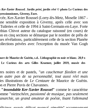
on
Ker-Xavier Roussel. Jardin privé, jardin rêvé
© photo Le Curieux des
mpressionnismes, Giverny, Eure.
ycée, Ker-Xavier Roussel
(Lorry-lès-Metz, Moselle 1867 -
ne sensible exposition à Giverny, après celle avec son
 Tuileries et celle de 1994 à Saint-Germain-en-Laye. Forte
hias Chivot auteur du catalogue raisonné (en cours) de
ion en cinq sections se démarque par le nombre de prêts de
s révélations, particulièrement celle de la section Planète
ollections privées avec l'exception du musée Van Gogh
aure
de Maurice de Guérin, s.d.. Lithographie en noir et blanc. 20,9 x
o Le Curieux des arts Gilles Kraemer, juillet 2019, musée des
res noires et de pastels, "
un cauchemar füsslien et une
un autre pan de sa personnalité, tout aussi réel mais
les illustrations de
Le Centaure
de Maurice de Guérin.
on et Pierre Puvis de Chavannes
.
t "
insondable Ker-Xavier Roussel
"
comme le caractérise
comme "
nietzschéen, passionné de musique, pas seulement
l'anarchie, un grand amateur de poésie, lisant l'allemand
élicieux, exquis, délicat, nuancé, aimable
" accompagnant