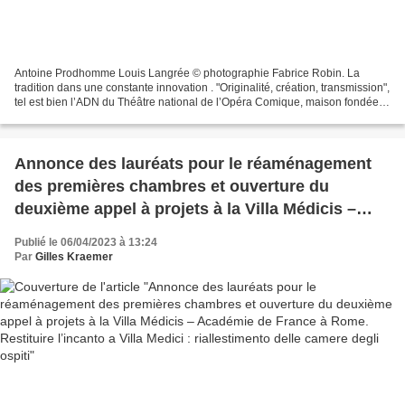
Antoine Prodhomme Louis Langrée © photographie Fabrice Robin. La
tradition dans une constante innovation . "Originalité, création, transmission",
tel est bien l’ADN du Théâtre national de l’Opéra Comique, maison fondée
en 1714, "forte de 3 000 créations...
Annonce des lauréats pour le réaménagement
des premières chambres et ouverture du
deuxième appel à projets à la Villa Médicis –
Académie de France à Rome. Restituire
Publié le 06/04/2023 à 13:24
l’incanto a Villa Medici : riallestimento delle
Par
Gilles Kraemer
camere degli ospiti