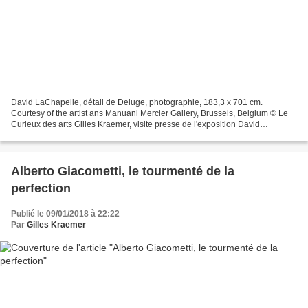
David LaChapelle, détail de Deluge, photographie, 183,3 x 701 cm.
Courtesy of the artist ans Manuani Mercier Gallery, Brussels, Belgium © Le
Curieux des arts Gilles Kraemer, visite presse de l'exposition David
LaChapelle. After the Deluge. Un avant. Un...
Alberto Giacometti, le tourmenté de la
perfection
Publié le 09/01/2018 à 22:22
Par
Gilles Kraemer