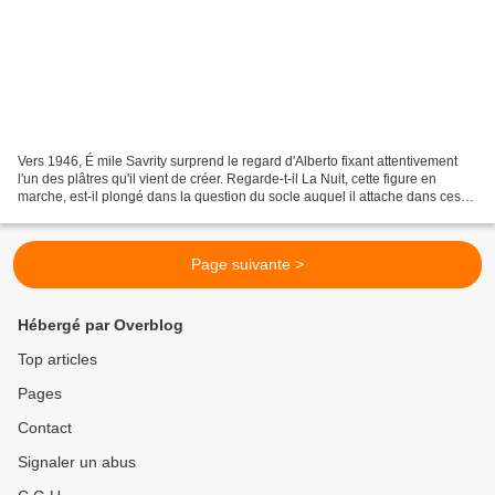
Vers 1946, É mile Savrity surprend le regard d'Alberto fixant attentivement
l'un des plâtres qu'il vient de créer. Regarde-t-il La Nuit, cette figure en
marche, est-il plongé dans la question du socle auquel il attache dans ces
années une telle importance,...
Page suivante >
Hébergé par Overblog
Top articles
Pages
Contact
Signaler un abus