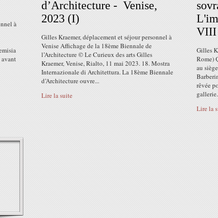
d’Architecture - Venise,
sovr
2023 (I)
L'im
onnel à
VIII
Gilles Kraemer, déplacement et séjour personnel à
Venise Affichage de la 18ème Biennale de
temisia
Gilles 
l’Architecture © Le Curieux des arts Gilles
 avant
Rome) Q
Kraemer, Venise, Rialto, 11 mai 2023. 18. Mostra
au siège
Internazionale di Architettura. La 18ème Biennale
Barberi
d’Architecture ouvre...
rêvée po
gallerie.
Lire la suite
Lire la 