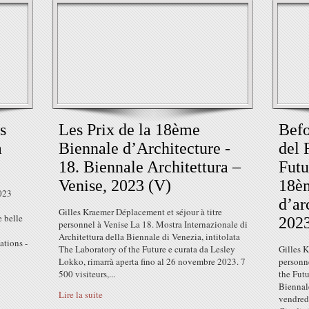
s
Les Prix de la 18ème
Befo
à
Biennale d’Architecture -
del 
18. Biennale Architettura –
Futu
Venise, 2023 (V)
18è
023
d’ar
Gilles Kraemer Déplacement et séjour à titre
e belle
2023
personnel à Venise La 18. Mostra Internazionale di
Architettura della Biennale di Venezia, intitolata
ations -
The Laboratory of the Future e curata da Lesley
Gilles K
Lokko, rimarrà aperta fino al 26 novembre 2023. 7
personne
500 visiteurs,...
the Futu
Biennale
Lire la suite
vendred