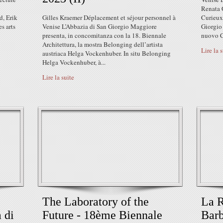
Renata 
d, Erik
Gilles Kraemer Déplacement et séjour personnel à
Curieux
s arts
Venise L’Abbazia di San Giorgio Maggiore
Giorgio 
presenta, in concomitanza con la 18. Biennale
nuovo C
Architettura, la mostra Belonging dell’artista
Lire la 
austriaca Helga Vockenhuber. In situ Belonging
Helga Vockenhuber, à...
Lire la suite
The Laboratory of the
La R
 di
Future - 18ème Biennale
Barb