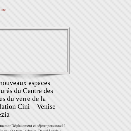
...
suite
nouveaux espaces
aurés du Centre des
es du verre de la
ation Cini – Venise -
zia
Kraemer Déplacement et séjour personnel à
De gauche vers la droite, David Landau,