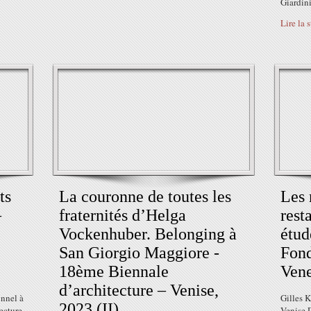
Giardini.
Lire la 
ts
La couronne de toutes les
Les 
–
fraternités d’Helga
rest
Vockenhuber. Belonging à
étud
San Giorgio Maggiore -
Fond
18ème Biennale
Vene
d’architecture – Venise,
onnel à
Gilles 
2023 (II)
ecture
Venise 