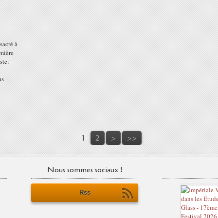
e
sacré à
umière
ste:
us
1
2
>
>>
Nous sommes sociaux !
Rss