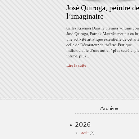
José Quiroga, peintre d
l’imaginaire
Gilles Kraemer Dans le premier volume con
José Quiroga, Patrick Mauriès mettait en l
une activité artistique essentielle de cet arti
celle de Décorateur de théâtre. Pratique
indissociable d’une autre, " plus secrète, pl
intime, plus...
Lire la suite
Archives
2026
Août
(2)