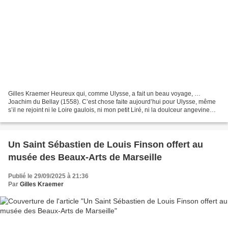
Gilles Kraemer Heureux qui, comme Ulysse, a fait un beau voyage, …
Joachim du Bellay (1558). C’est chose faite aujourd’hui pour Ulysse, même
s’il ne rejoint ni le Loire gaulois, ni mon petit Liré, ni la doulceur angevine
mais l’Île-de-France et Fontainebleau...
Un Saint Sébastien de Louis Finson offert au
musée des Beaux-Arts de Marseille
Publié le 29/09/2025 à 21:36
Par
Gilles Kraemer