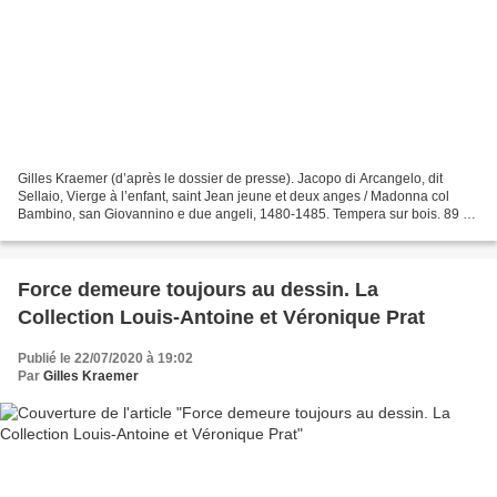
Gilles Kraemer (d’après le dossier de presse). Jacopo di Arcangelo, dit
Sellaio, Vierge à l’enfant, saint Jean jeune et deux anges / Madonna col
Bambino, san Giovannino e due angeli, 1480-1485. Tempera sur bois. 89 x
59,8 cm.. Collezione Fondazione Francesco...
Force demeure toujours au dessin. La
Collection Louis-Antoine et Véronique Prat
Publié le 22/07/2020 à 19:02
Par
Gilles Kraemer