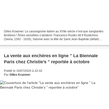
Gilles Kraemer. Le caravagisme italien au XVIIe siècle n’est que sanglantes
ténèbres ! Âmes sensibles s’abstenir. Francesco Rustici dit Il Rustichino
(Siena, 1592 - 1626), Salomé avec la tête de Saint Jean Baptiste (détail).
Huile sur toile. 237,5 x 161...
La vente aux enchères en ligne " La Biennale
Paris chez Christie’s " reportée à octobre
Publié le 16/07/2020 à 22:42
Par
Gilles Kraemer