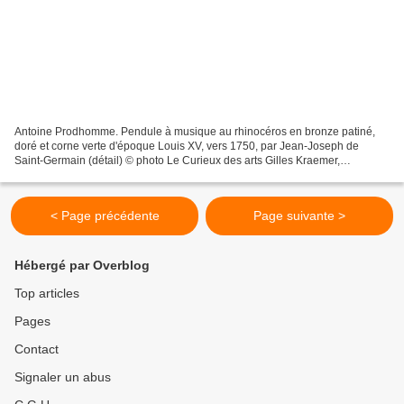
Antoine Prodhomme. Pendule à musique au rhinocéros en bronze patiné,
doré et corne verte d'époque Louis XV, vers 1750, par Jean-Joseph de
Saint-Germain (détail) © photo Le Curieux des arts Gilles Kraemer,
Sotheby’s Paris, 12 juin 2020. Qui est le mystérieux...
< Page précédente
Page suivante >
Hébergé par Overblog
Top articles
Pages
Contact
Signaler un abus