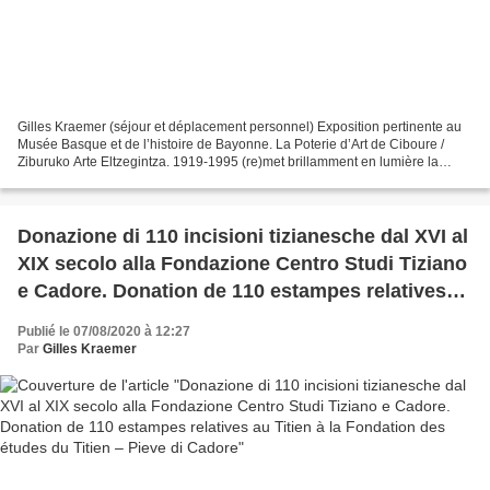
Gilles Kraemer (séjour et déplacement personnel) Exposition pertinente au
Musée Basque et de l’histoire de Bayonne. La Poterie d’Art de Ciboure /
Ziburuko Arte Eltzegintza. 1919-1995 (re)met brillamment en lumière la
Poterie d’Art de Ciboure par cette...
Donazione di 110 incisioni tizianesche dal XVI al
XIX secolo alla Fondazione Centro Studi Tiziano
e Cadore. Donation de 110 estampes relatives
au Titien à la Fondation des études du Titien –
Publié le 07/08/2020 à 12:27
Pieve di Cadore
Par
Gilles Kraemer