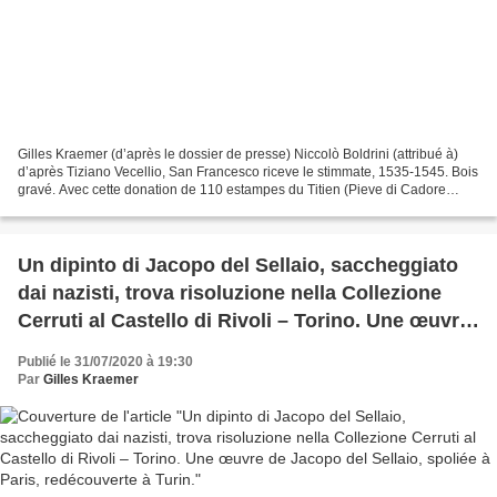
Gilles Kraemer (d’après le dossier de presse) Niccolò Boldrini (attribué à)
d’après Tiziano Vecellio, San Francesco riceve le stimmate, 1535-1545. Bois
gravé. Avec cette donation de 110 estampes du Titien (Pieve di Cadore
1488/1490 – 1576 Venise) ou d’après...
Un dipinto di Jacopo del Sellaio, saccheggiato
dai nazisti, trova risoluzione nella Collezione
Cerruti al Castello di Rivoli – Torino. Une œuvre
de Jacopo del Sellaio, spoliée à Paris,
Publié le 31/07/2020 à 19:30
redécouverte à Turin.
Par
Gilles Kraemer