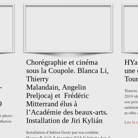
Chorégraphie et cinéma
HYam
sous la Coupole. Blanca Li,
une 
Thierry
Tour
-
Malandain, Angelin
Témoin.
Preljocaj et Frédéric
2019 (dé
son prix
9
Mitterrand élus à
méditer
l’Académie des beaux-arts.
m offre 
it photo
Installation de Jiri Kylián
 Marion
Lire la 
Installation d'Adrien Goetz par son confrère
Hugues R. Gall, 5 décembre 2018 © Juliette Agnel