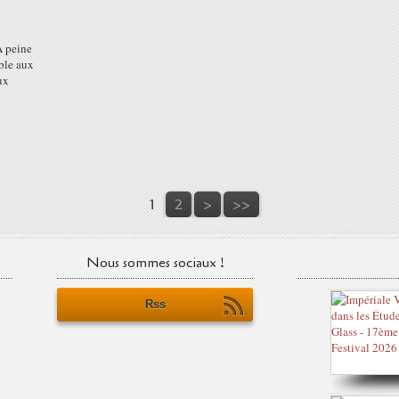
À peine
ible aux
aux
1
2
>
>>
Nous sommes sociaux !
Rss