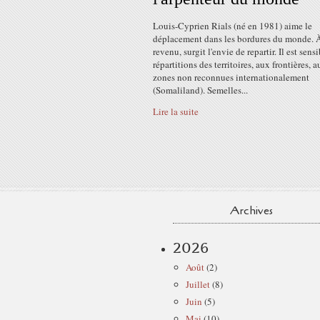
Louis-Cyprien Rials (né en 1981) aime le
déplacement dans les bordures du monde. 
revenu, surgit l'envie de repartir. Il est sens
répartitions des territoires, aux frontières, 
zones non reconnues internationalement
(Somaliland). Semelles...
Lire la suite
Archives
2026
Août
(2)
Juillet
(8)
Juin
(5)
Mai
(10)