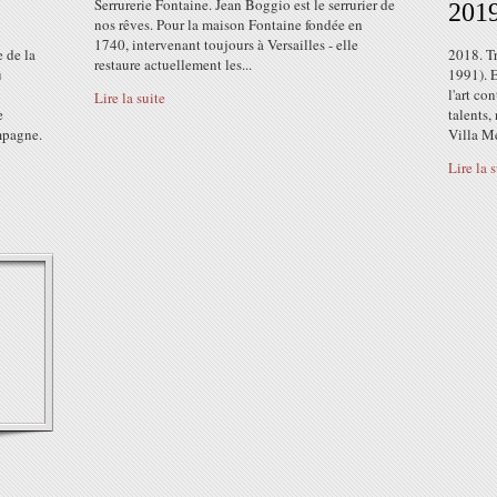
Serrurerie Fontaine. Jean Boggio est le serrurier de
201
nos rêves. Pour la maison Fontaine fondée en
1740, intervenant toujours à Versailles - elle
 de la
2018. Tr
restaure actuellement les...
u
1991). 
l'art co
Lire la suite
e
talents,
mpagne.
Villa Me
Lire la 