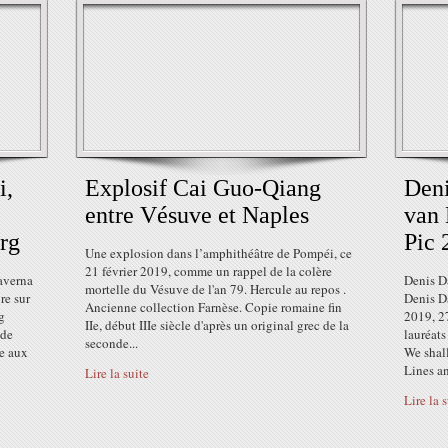
i,
Explosif Cai Guo-Qiang
Deni
entre Vésuve et Naples
van 
rg
Pic 
Une explosion dans l’amphithéâtre de Pompéi, ce
21 février 2019, comme un rappel de la colère
Taverna
Denis D
mortelle du Vésuve de l'an 79. Hercule au repos .
re sur
Denis Da
Ancienne collection Farnèse. Copie romaine fin
g
2019, 27
IIe, début IIIe siècle d'après un original grec de la
 de
lauréats
seconde...
te aux
We shal
Lines an
Lire la suite
Lire la 