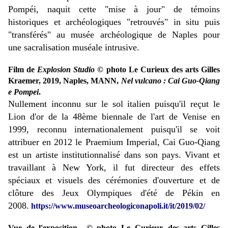
Pompéi, naquit cette "mise à jour" de témoins
historiques et archéologiques "retrouvés" in situ puis
"transférés" au musée archéologique de Naples pour
une sacralisation muséale intrusive.
Film de
Explosion Studio
© photo Le Curieux des arts Gilles
Kraemer, 2019, Naples, MANN,
Nel vulcano : Cai Guo-Qiang
e Pompei
.
Nullement inconnu sur le sol italien puisqu'il reçut le
Lion d'or de la 48ème biennale de l'art de Venise en
1999, reconnu internationalement puisqu'il se voit
attribuer en 2012 le Praemium Imperial, Cai Guo-Qiang
est un artiste institutionnalisé dans son pays. Vivant et
travaillant à New York, il fut directeur des effets
spéciaux et visuels des cérémonies d'ouverture et de
clôture des Jeux Olympiques d'été de Pékin en
2008.
https://www.museoarcheologiconapoli.it/it/2019/02/
Vue de l'exposition © photo Le Curieux des arts Gilles