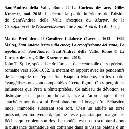
Sant'Andrea della Valle, Rome
©
Le Curieux des arts, Gilles
Il décora la partie inférieure de l'abside
Kraemer, mai 2018.
de Sant'Andrea della Valle (fresques du
Martyr
, de la
Crucifixion
et de l'
Ensevelissement de Saint André
, 1650-1651).
Mattia Preti detto Il Cavaliere Calabrese (Taverna 1613 - 1699
Malte),
Sant'Andrea issato sulla croce
;
La crocefissionne del santo; La
sepoltura di Sant'Andrea
.
Sant'Andrea della Valle, Rome
©
Le
Curieux des arts, Gilles Kraemer, mai 2018.
John T. Spike, spécialiste de l’artiste, date cette toile de sa période
romaine vers 1650-1652, la mettant en rapport avec les pendentifs
de la coupole de l’église San Biago à Modène, où les quatre
évangélistes nus sont comparables à cette figure. On y perçoit les
influences que Preti a réinterprétées. Ce tableau de dévotion se
distingue par la position du saint, face à l’arbre auquel il est
attaché et non dos à lui. Preti abandonne l’image d’un Sébastien
raide, immobile, subissant son sort, C’est un athlète au torse
puissant, en mouvement, qui ne reste pas statique malgré les
flèches qui criblent son dos. Le modèle est un nu sculptural dont
la puissance dramatique est contenue dans le visage baigné d’un