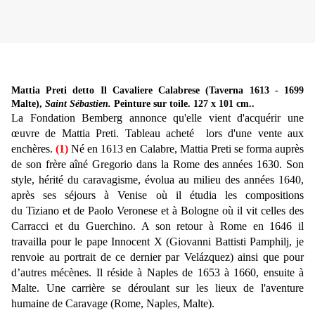
Mattia Preti detto Il Cavaliere Calabrese (Taverna 1613 - 1699
Malte),
Saint Sébastien.
Peinture sur toile.
127 x 101 cm..
La Fondation Bemberg annonce qu'elle vient d'acquérir une
œuvre de Mattia Preti. Tableau acheté lors d'une vente aux
enchères.
(1)
Né en 1613 en Calabre, Mattia Preti se forma auprès
de son frère aîné Gregorio dans la Rome des années 1630. Son
style, hérité du caravagisme, évolua au milieu des années 1640,
après ses séjours à Venise où il étudia les compositions
du Tiziano et de Paolo Veronese et à Bologne où il vit celles des
Carracci et du Guerchino. A son retour à Rome en 1646 il
travailla pour le pape Innocent X (Giovanni Battisti Pamphilj, je
renvoie au portrait de ce dernier par
Velázquez)
ainsi que pour
d’autres mécènes. Il réside à Naples de 1653 à 1660, ensuite à
Malte. Une carrière se déroulant sur les lieux de l'aventure
humaine de Caravage (Rome, Naples, Malte).