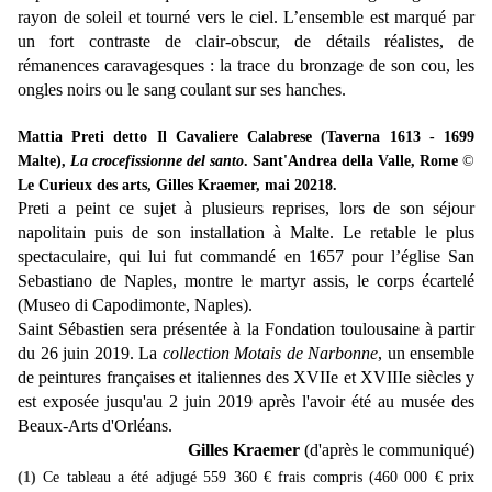
rayon de soleil et tourné vers le ciel. L’ensemble est marqué par
un fort contraste de clair-obscur, de détails réalistes, de
rémanences caravagesques : la trace du bronzage de son cou, les
ongles noirs ou le sang coulant sur ses hanches.
Mattia Preti detto Il Cavaliere Calabrese (Taverna 1613 - 1699
Malte),
La crocefissionne del santo
.
Sant'Andrea della Valle, Rome
©
Le Curieux des arts, Gilles Kraemer, mai 20218.
Preti a peint ce sujet à plusieurs reprises, lors de son séjour
napolitain puis de son installation à Malte. Le retable le plus
spectaculaire, qui lui fut commandé en 1657 pour l’église San
Sebastiano de Naples, montre le martyr assis, le corps écartelé
(Museo di Capodimonte, Naples).
Saint Sébastien sera présentée à la Fondation toulousaine à partir
du 26 juin 2019. La
collection Motais de Narbonne
, un ensemble
de peintures françaises et italiennes des XVIIe et XVIIIe siècles y
est exposée jusqu'au 2 juin 2019 après l'avoir été au musée des
Beaux-Arts d'Orléans.
Gilles Kraemer
(d'après le communiqué)
(1)
Ce tableau a été adjugé 559 360 € frais compris (460 000 € prix