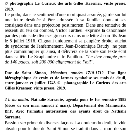
©
photographie Le Curieux des arts Gilles Kraemer, visite presse,
2019.
Le poilu, dans le sentiment d'une mort quasi assurée, garde sur lui
une lettre destinée à être adressée à sa famille, donnant ses
consignes dans une projection post morten. Dans une tentative du
ressenti du feu du combat, Victor Tardieu exprime la canonnade
par des points de diverses grosseurs dans une lettre à son fils Jean
le 5 juillet 1916. Clignant uniquement sa paupière droite, atteint
du syndrome de l'enfermement, Jean-Dominique Baudy ne peut
plus communiquer qu'ainsi, il délivrera de la sorte son texte écrit
dans sa tête
Le Scaphandre et le Papillon
. "
Le livre compte près
de 140 pages, soit 200 000 clignement de l’œil
".
Duc de Saint Simon,
Mémoires, années 1710-1712
. Une ligne
hiéroglyphique de croix et de larmes symbolise ses mois de deuil,
entre janvier et juillet 1743
©
photographie Le Curieux des arts
Gilles Kraemer, visite presse, 2019.
2 h du matin
. Nathalie Sarraute, agenda pour le 1er semestre 1985
(décès de son mari samedi 2 mars). Département des Manuscrits.
BnF. Avec l'aimable autorisation des ayants droit de Nathalie
Sarraute.
Passion s'exprime de diverses façons. La douleur du deuil, le vide
absolu pour le duc de Saint Simon se traduit dans la mort de son