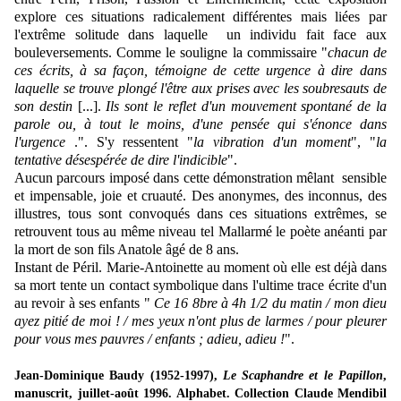
explore ces situations radicalement différentes mais liées par
l'extrême solitude dans laquelle un individu fait face aux
bouleversements. Comme le souligne la commissaire "
chacun de
ces écrits, à sa façon, témoigne de cette urgence à dire dans
laquelle se trouve plongé l'être aux prises avec les soubresauts de
son destin
[...].
Ils sont le reflet d'un mouvement spontané de la
parole ou, à tout le moins, d'une pensée qui s'énonce dans
l'urgence
.". S'y ressentent "
la vibration d'un moment
", "
la
tentative désespérée de dire l'indicible
".
Aucun parcours imposé dans cette démonstration mêlant sensible
et impensable, joie et cruauté. Des anonymes, des inconnus, des
illustres, tous sont convoqués dans ces situations extrêmes, se
retrouvent tous au même niveau tel Mallarmé le poète anéanti par
la mort de son fils Anatole âgé de 8 ans.
Instant de Péril. Marie-Antoinette au moment où elle est déjà dans
sa mort tente un contact symbolique dans l'ultime trace écrite d'un
au revoir à ses enfants "
Ce 16 8bre à 4h 1/2 du matin / mon dieu
ayez pitié de moi ! / mes yeux n'ont plus de larmes / pour pleurer
pour vous mes pauvres / enfants ; adieu, adieu !
".
Jean-Dominique Baudy (1952-1997),
Le Scaphandre et le Papillon
,
manuscrit, juillet-août 1996. Alphabet. Collection Claude Mendibil