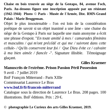
Chaise en bois trouvée au siège de la Gestapo, 84, avenue Foch,
Paris. Au-dessous figure une inscription apposée par un résistant
(1942-1944) Photo
©
Paris - Musée de l'Armée, Dist. RMN-Grand
Palais / Marie Bruggeman.
Objet le plus insoutenable - l'on est loin de la considération
poétique de savoir si un objet inanimé a une âme - une chaise du
siège de la Gestapo à Paris sur laquelle une main anonyme a écrit
une phrase d'espoir. "
En toute amitié à mes / camarades féminins
et masculins / qui m'ont précédé et qui me / suivront dans cette
cellule- / Qu'ils conservent leur foi / Que Dieu évite ce / calvaire
à ma bien aimée / fiancée -
". Signature illisible. Témoignage
glaçant.
Gilles Kraemer
Manuscrits de l'extrême. Prison Passion Péril Possession
9 avril - 7 juillet 2019
BnF François Mitterrand - Paris XIIIe
Commissariat Laurence Le Bras
www.bnf.fr/fr/francois-mitterrand
Catalogue sous la direction de Laurence Le Bras. 208 pages. 100
illustrations. BnF éditions. Prix : 29 €.
©
photographie Le Curieux des arts Gilles Kraemer, 2019.