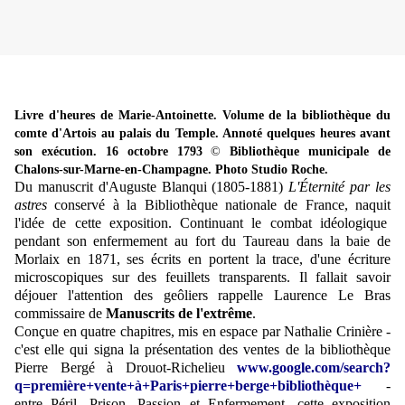
Livre d'heures de Marie-Antoinette. Volume de la bibliothèque du
comte d'Artois au palais du Temple. Annoté quelques heures avant
son exécution. 16 octobre 1793
©
Bibliothèque municipale de
Chalons-sur-Marne-en-Champagne. Photo Studio Roche.
Du manuscrit d'Auguste Blanqui (1805-1881)
L'Éternité par les
astres
conservé à la Bibliothèque nationale de France, naquit
l'idée de cette exposition. Continuant le combat idéologique
pendant son enfermement au fort du Taureau dans la baie de
Morlaix en 1871, ses écrits en portent la trace, d'une écriture
microscopiques sur des feuillets transparents. Il fallait savoir
déjouer l'attention des geôliers rappelle Laurence Le Bras
commissaire de
Manuscrits de l'extrême
.
Conçue en quatre chapitres, mis en espace par Nathalie Crinière -
c'est elle qui signa la présentation des ventes de la bibliothèque
Pierre Bergé à Drouot-Richelieu
www.google.com/search?
q=première+vente+à+Paris+pierre+berge+bibliothèque+
-
entre Péril, Prison, Passion et Enfermement, cette exposition