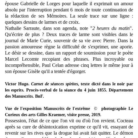
épouse Gabrielle de Lorges pour laquelle il exprimait un amour
absolu par l'interruption pendant 6 mois de toute continuation de
la rédaction de ses Mémoires. La seule trace sur une ligne :
quelques dessins de larmes et de croix.
Nathalie Sarraute, dans son agenda, note "
2 heures du matin
".
Qu'écrire de plus ? Deux traces de larme sont visibles dans le
journal de Marie Curie, souvenir de sa vie avec Pierre. Dans la
passion amoureuse règne la difficulté de s'exprimer, une aporie.
Le désir se dessine, dans un rapport de soumission pour le poète
Marcel Lecomte recopiant des phrases. Plus incroyable ou
incompréhensible, Paul Celan adresse cinq lettres le même jour à
son épouse Gisèle qu'il a tentée d'égorger.
Victor Hugo.
Carnet de séances spirites
, texte dicté dans le noir par
les esprits. Procès-verbal de la séance du 4 juin 1855. Département
des Manuscrits. BnF.
Vue de l'exposition Manuscrits de l'extrême
©
photographie Le
Curieux des arts Gilles Kraemer, visite presse, 2019.
Possession, l'état de ce que l'on vit ou d'où l'on revient. Cocteau
après sa cure de désintoxication exprime ce qu'il vit, essayant de
revenir sur les rives que la drogue lui avait fait quitter. Le démon