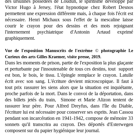
des ursulines possédées de Loudun, le spiritisme développé par
Victor Hugo à Jersey, l'état hypnotique chez Robert Desnos
permettent une expression différente mais, à chaque fois l'écrit est
nécessaire. Henri Michaux sous l'effet de la mescaline laisse
courir le crayon pour des dessins et des mots rejoignant
l'internement psychiatrique d'Antonin Artaud exprimé
graphiquement.
Vue de l'exposition Manuscrits de l'extrême
©
photographie Le
Curieux des arts Gilles Kraemer, visite presse, 2019.
Dans les moments de prison, partie de l'exposition la plus glaçante
et perturbante par l'insoutenable de tous ces destins, tout support
est bon, le bois, le tissu. L'épingle remplace le crayon. Latulle
écrit avec son sang. L'écriture devient microscopique. Il faut à
tout prix rassurer les siens alors que la situation est inquiétante,
proche parfois de la mort. Dans le convoi de la déportation, dans
des billets jetés du train, Simone et Marie Alizon tentent de
rassurer leur père. Pour Alfred Dreyfus, dans l'île du Diable,
l'écriture lui est nécessaire pour conserver ses esprits. Jean Cassou
pendant son incarcération en 1941-1942, compose de mémoire 33
sonnets qu'il transcrira au crayon. Des déportés d'Esterwegen
composent sur du papier hygiénique leur journal.