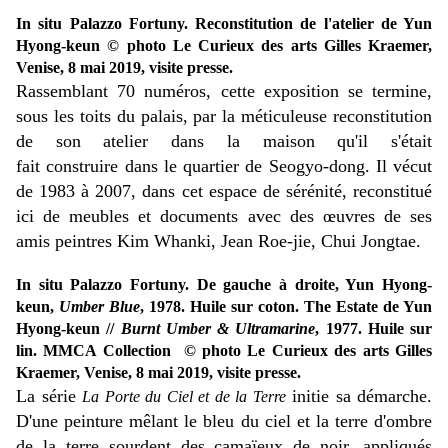
In situ Palazzo Fortuny. Reconstitution de l'atelier de Yun
Hyong-keun © photo Le Curieux des arts Gilles Kraemer,
Venise, 8 mai 2019, visite presse.
Rassemblant 70 numéros, cette exposition se termine,
sous les toits du palais, par la méticuleuse reconstitution
de son atelier dans la maison qu'il s'était
fait construire dans le quartier de Seogyo-dong. Il vécut
de 1983 à 2007, dans cet espace de sérénité, reconstitué
ici de meubles et documents avec
des œuvres de ses
amis peintres Kim Whanki,
Jean Roe-jie,
Chui Jongtae.
In situ Palazzo Fortuny. De gauche à droite, Yun Hyong-
keun,
Umber Blue
, 1978. Huile sur coton. The Estate de Yun
Hyong-keun //
Burnt Umber & Ultramarine
, 1977. Huile sur
lin. MMCA Collection © photo Le Curieux des arts Gilles
Kraemer, Venise, 8 mai 2019, visite presse.
La série
initie sa démarche.
La Porte du Ciel et de la Terre
D'une peinture mêlant le bleu du ciel et la terre d'ombre
de la terre sourdent des camaïeux de noir, appliqués