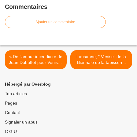
Commentaires
Ajouter un commentaire
< De l'amour incendiaire de
Lausanne, " Venise" de la
Jean Dubuffet pour Venise -
Biennale de la tapisserie.
58ème Exposition
Séismes des années 1960
Internationale d'Art -
>
Biennale de Venise -
Hébergé par Overblog
Biennale di Venezia 2019
(IV)
Top articles
Pages
Contact
Signaler un abus
C.G.U.