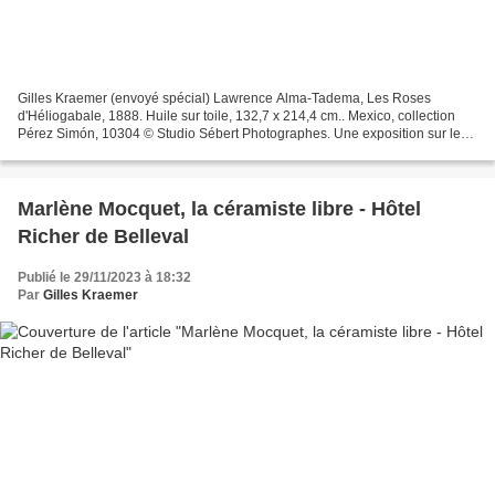
Gilles Kraemer (envoyé spécial) Lawrence Alma-Tadema, Les Roses
d'Héliogabale, 1888. Huile sur toile, 132,7 x 214,4 cm.. Mexico, collection
Pérez Simón, 10304 © Studio Sébert Photographes. Une exposition sur les
fleurs ? Quel sujet rebattu… Il est vrai...
Marlène Mocquet, la céramiste libre - Hôtel
Richer de Belleval
Publié le 29/11/2023 à 18:32
Par
Gilles Kraemer