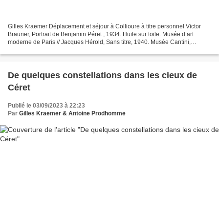
Gilles Kraemer Déplacement et séjour à Collioure à titre personnel Victor
Brauner, Portrait de Benjamin Péret , 1934. Huile sur toile. Musée d’art
moderne de Paris // Jacques Hérold, Sans titre, 1940. Musée Cantini,
Marseille © DR Antoine Prodhomme, Collioure,...
De quelques constellations dans les cieux de
Céret
Publié le 03/09/2023 à 22:23
Par
Gilles Kraemer & Antoine Prodhomme