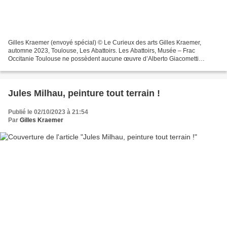
Gilles Kraemer (envoyé spécial) © Le Curieux des arts Gilles Kraemer,
automne 2023, Toulouse, Les Abattoirs. Les Abattoirs, Musée – Frac
Occitanie Toulouse ne possèdent aucune œuvre d’Alberto Giacometti
souligne Annabelle Ténèze présentant, avec Émilie...
Jules Milhau, peinture tout terrain !
Publié le 02/10/2023 à 21:54
Par
Gilles Kraemer