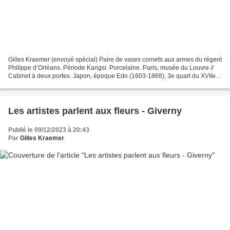
Gilles Kraemer (envoyé spécial) Paire de vases cornets aux armes du régent
Philippe d’Orléans. Période Kangsi. Porcelaine. Paris, musée du Louvre //
Cabinet à deux portes. Japon, époque Edo (1603-1868), 3e quart du XVIIe
siècle. Bois ondé, laque transparente,...
Les artistes parlent aux fleurs - Giverny
Publié le 09/12/2023 à 20:43
Par
Gilles Kraemer