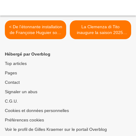
< De l’étonnante installation
La Clemenza di Tito
de Françoise Huguier sous
inaugure la saison 2025-
la Coupole du Palais de
2026 de La Fenice –
l’Institut – Académie des
Venise. La Clemenza di Tito
beaux-arts
di Mozart inaugura la
Hébergé par Overblog
Stagione 2025-2026 del
Teatro La Fenice >
Top articles
Pages
Contact
Signaler un abus
C.G.U.
Cookies et données personnelles
Préférences cookies
Voir le profil de Gilles Kraemer sur le portail Overblog