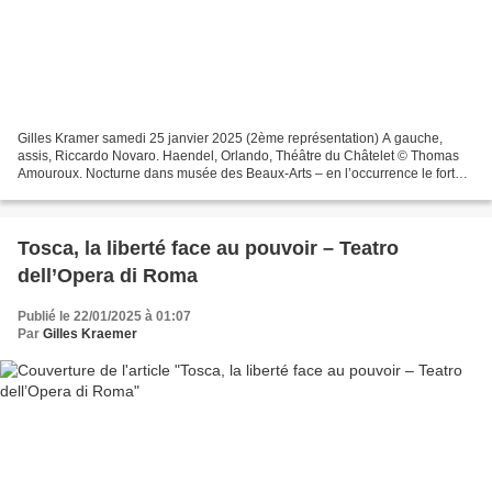
Gilles Kramer samedi 25 janvier 2025 (2ème représentation) A gauche,
assis, Riccardo Novaro. Haendel, Orlando, Théâtre du Châtelet © Thomas
Amouroux. Nocturne dans musée des Beaux-Arts – en l’occurrence le fort
beau Palais des Beaux-Arts de Lille, très...
Tosca, la liberté face au pouvoir – Teatro
dell’Opera di Roma
Publié le 22/01/2025 à 01:07
Par
Gilles Kraemer