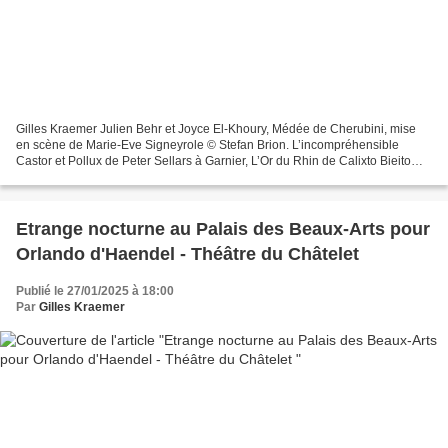
Gilles Kraemer Julien Behr et Joyce El-Khoury, Médée de Cherubini, mise
en scène de Marie-Eve Signeyrole © Stefan Brion. L’incompréhensible
Castor et Pollux de Peter Sellars à Garnier, L’Or du Rhin de Calixto Bieito
dans une Bastille prenant du mou depuis...
Etrange nocturne au Palais des Beaux-Arts pour
Orlando d'Haendel - Théâtre du Châtelet
Publié le 27/01/2025 à 18:00
Par
Gilles Kraemer