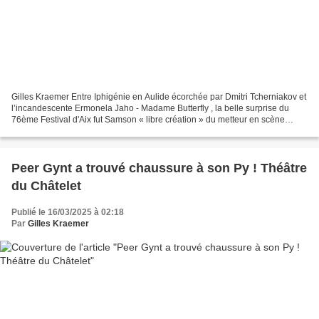
Gilles Kraemer Entre Iphigénie en Aulide écorchée par Dmitri Tcherniakov et
l’incandescente Ermonela Jaho - Madame Butterfly , la belle surprise du
76ème Festival d'Aix fut Samson « libre création » du metteur en scène
Claus Guth et du chef d’orchestre...
Peer Gynt a trouvé chaussure à son Py ! Théâtre
du Châtelet
Publié le 16/03/2025 à 02:18
Par
Gilles Kraemer