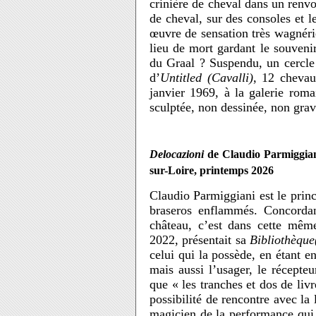
crinière de cheval dans un renvo
de cheval, sur des consoles et l
œuvre de sensation très wagnéri
lieu de mort gardant le souveni
du Graal ? Suspendu, un cercle 
d’
Untitled (Cavalli)
, 12 chevau
janvier 1969, à la galerie rom
sculptée, non dessinée, non grav
Delocazioni
de Claudio Parmiggian
sur-Loire, printemps 2026
Claudio Parmiggiani est le prin
braseros enflammés. Concorda
château, c’est dans cette mêm
2022, présentait sa
Bibliothèque
celui qui la possède, en étant en
mais aussi l’usager, le récepteur
que « les
tranches et dos de liv
possibilité de rencontre avec la
magicien de la performance qui 