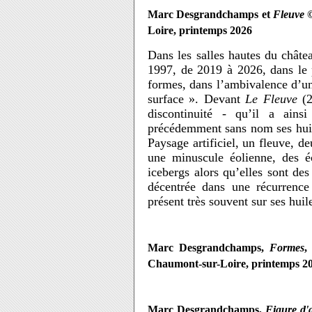
Marc Desgrandchamps et
Fleuve
©
Loire, printemps 2026
Dans les salles hautes du châ
1997, de 2019 à 2026, dans le 
formes, dans l’ambivalence d’un l
surface ». Devant
Le Fleuve
(2
discontinuité - qu’il a ainsi
précédemment sans nom ses huiles
Paysage artificiel, un fleuve, d
une minuscule éolienne, des é
icebergs alors qu’elles sont des
décentrée dans une récurrence 
présent très souvent sur ses huil
Marc Desgrandchamps,
Formes
,
Chaumont-sur-Loire, printemps 2
Marc Desgrandchamps,
Figure d'