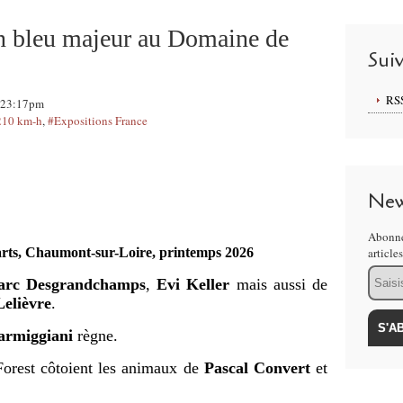
en bleu majeur au Domaine de
Sui
RS
, 23:17pm
 210 km-h
,
#Expositions France
New
Abonne
arts, Chaumont-sur-Loire, printemps 2026
article
Email
rc Desgrandchamps
,
Evi Keller
mais aussi de
elièvre
.
armiggiani
règne.
Forest côtoient les animaux de
Pascal Convert
et