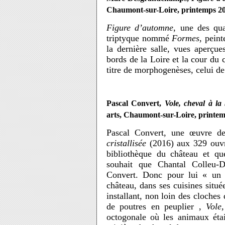
Chaumont-sur-Loire, printemps 2
Figure d’automne
, une des qua
triptyque nommé
Formes
, pein
la dernière salle, vues aperçue
bords de la Loire et la cour du 
titre de morphogenèses, celui d
Pascal Convert,
Vole, cheval à la 
arts, Chaumont-sur-Loire, printe
Pascal Convert, une œuvre d
cristallisée
(2016) aux 329 ouvr
bibliothèque du château et qu
souhait que Chantal Colleu-
Convert. Donc pour lui « un c
château, dans ses cuisines situé
installant, non loin des cloches
de poutres en peuplier ,
Vole
octogonale où les animaux éta