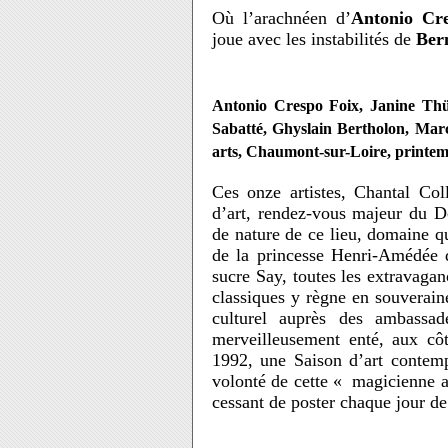
Où l’arachnéen d’
Antonio Cr
joue avec les instabilités de
Ber
Antonio Crespo Foix, Janine Th
Sabatté, Ghyslain Bertholon, Ma
arts, Chaumont-sur-Loire, printe
Ces onze artistes, Chantal Co
d’art, rendez-vous majeur du D
de nature de ce lieu, domaine q
de la princesse Henri-Amédée de
sucre Say, toutes les extravaganc
classiques y règne en souverain
culturel auprès des ambassa
merveilleusement enté, aux côt
1992, une Saison d’art contempo
volonté de cette « magicienne a
cessant de poster chaque jour de