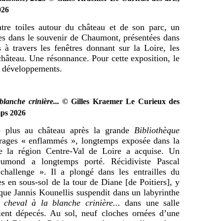
026
tre toiles autour du château et de son parc, un
tes dans le souvenir de Chaumont, présentées dans
s à travers les fenêtres donnant sur la Loire, les
château. Une résonnance. Pour cette exposition, le
e développements.
blanche crinière...
© Gilles Kraemer Le Curieux des
mps 2026
e plus au château après la grande
Bibliothèque
ages « enflammés », longtemps exposée dans la
e la région Centre-Val de Loire a acquise. Un
Dumond a longtemps porté. Récidiviste Pascal
hallenge ». Il a plongé dans les entrailles du
es en sous-sol de la tour de Diane [de Poitiers], y
 que Jannis Kounellis suspendit dans un labyrinthe
, cheval à la blanche crinière...
dans une salle
ient dépecés. Au sol, neuf cloches ornées d’une