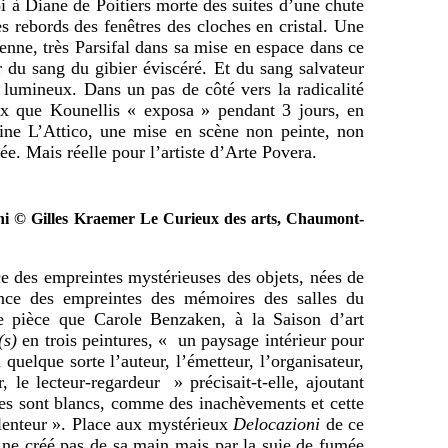
i à Diane de Poitiers morte des suites d’une chute
es rebords des fenêtres des cloches en cristal. Une
enne, très Parsifal dans sa mise en espace dans ce
r du sang du gibier éviscéré. Et du sang salvateur
lumineux. Dans un pas de côté vers la radicalité
x que Kounellis « exposa » pendant 3 jours, en
aine L’Attico, une mise en scène non peinte, non
ée. Mais réelle pour l’artiste d’Arte Povera.
i © Gilles Kraemer Le Curieux des arts, Chaumont-
ce des empreintes mystérieuses des objets, nées de
nce des empreintes des mémoires des salles du
e pièce que Carole Benzaken, à la Saison d’art
(s)
en trois peintures, « un paysage intérieur pour
 quelque sorte l’auteur, l’émetteur, l’organisateur,
, le lecteur-regardeur » précisait-t-elle, ajoutant
res sont blancs, comme des inachèvements et cette
 lenteur ». Place aux mystérieux
Delocazioni
de ce
ne créé pas de sa main mais par la suie de fumée