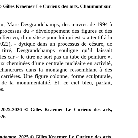
 Gilles Kraemer Le Curieux des arts, Chaumont-sur-
teau, Marc Desgrandchamps, des œuvres de 1994 à
processus du « développement des figures et des
ieu vu, d’un site » pour lui qui est « attentif à la
022), - dytique dans un processus de césure, de
 titré, Desgrandchamps souligne qu’il laissait
 car « le titre ne sort pas du tube de peinture ».
eux cheminées d’une centrale nucléaire en activité,
chancrures dans la montagne ressemblant à des
 carrières. Une figure colonne, forme sculpturale,
de la monumentalité. Et, ce ciel bleu, parfait,
es.
 2025-2026 © Gilles Kraemer Le Curieux des arts,
026
automne
, 2025
© Gilles Kraemer Le Curieux des arts,