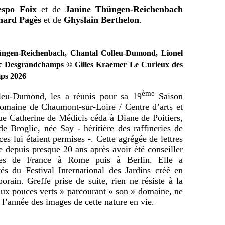
espo Foix
et de
Janine Thüngen-Reichenbach
nard Pagès
et de
Ghyslain Berthelon
.
üngen-Reichenbach, Chantal Colleu-Dumond, Lionel
rc Desgrandchamps © Gilles Kraemer Le Curieux des
mps 2026
ème
lleu-Dumond, les a réunis pour sa 19
Saison
omaine de Chaumont-sur-Loire / Centre d’arts et
ue Catherine de Médicis céda à Diane de Poitiers,
 Broglie, née Say - héritière des raffineries de
es lui étaient permises -. Cette agrégée de lettres
e depuis presque 20 ans après avoir été conseiller
des de France à Rome puis à Berlin. Elle a
és du Festival International des Jardins créé en
rain. Greffe prise de suite, rien ne résiste à la
ux pouces verts » parcourant « son » domaine, ne
 l’année des images de cette nature en vie.