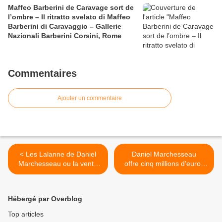
Maffeo Barberini de Caravage sort de
l’ombre – Il ritratto svelato di Maffeo
Barberini di Caravaggio – Gallerie
Nazionali Barberini Corsini, Rome
Commentaires
Ajouter un commentaire
< Les Lalanne de Daniel
Daniel Marchesseau
Marchesseau ou la vente
offre cinq millions d’euros
du cœur au profit du musée
au futur Centre de
d'Orsay (avec
Ressources et de
adjudications)
Recherches du musée
Hébergé par Overblog
d’Orsay >
Top articles