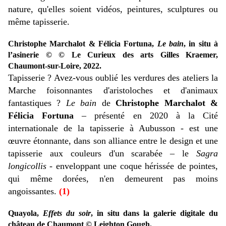
nature, qu'elles soient vidéos, peintures, sculptures ou
même tapisserie.
Christophe Marchalot & Félicia Fortuna,
Le bain
, in situ à
l’asinerie © © Le Curieux des arts Gilles Kraemer,
Chaumont-sur-Loire, 2022.
Tapisserie ? Avez-vous oublié les verdures des ateliers la
Marche foisonnantes d'aristoloches et d'animaux
fantastiques ?
Le bain
de
Christophe Marchalot &
Félicia Fortuna
– présenté en 2020 à la Cité
internationale de la tapisserie à Aubusson - est une
œuvre étonnante, dans son alliance entre le design et une
tapisserie aux couleurs d'un scarabée – le
Sagra
longicollis
- enveloppant une coque hérissée de pointes,
qui même dorées, n'en demeurent pas moins
angoissantes.
(1)
Quayola,
Effets du soir
, in situ dans la galerie digitale du
château de Chaumont © Leighton Gough.