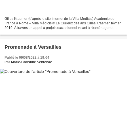
Gilles Kraemer (d'après le site Internet de la Villa Médicis) Académie de
France à Rome – Villa Médicis © Le Curieux des arts Gilles Kraemer, février
2019. À travers un appel à projets exceptionnel visant à réaménager et
remeubler les cha mbres d’hôtes...
Promenade à Versailles
Publié le 09/08/2022 à 19:04
Par
Marie-Christine Sentenac