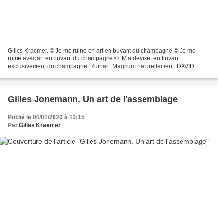
Gilles Kraemer. © Je me ruine en art en buvant du champagne © Je me
ruine avec art en buvant du champagne ©. M a devise, en buvant
exclusivement du champagne. Ruinart. Magnum naturellement. DAVID
SHRIGLEY x Ruinart © photo Le Curieux des arts Gilles Kraemer,...
Gilles Jonemann. Un art de l'assemblage
Publié le 04/01/2020 à 10:15
Par
Gilles Kraemer