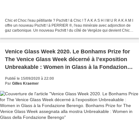
Chic et Choc l'eau pétillante ? Pschitt ! & Chic ! T A K A S H I M U R A K A M I
offre un nouveau Pschitt ! à PERRIER ®, l'eau minérale avec adjonction de
gaz carbonique. Un nouveau Pschitt ! du côté de Vergèze qui devient Chic !
Takashi Murakami © Takashi...
Venice Glass Week 2020. Le Bonhams Prize for
The Venice Glass Week décerné à l’exposition
Unbreakable : Women in Glass à la Fondazione
Berengo. Bonhams Prize for The Venice Glass
Publié le 15/09/2020 à 22:00
Week assegnata alla mostra Unbreakable :
Par
Gilles Kraemer
Women in Glass della Fondazione Berengo