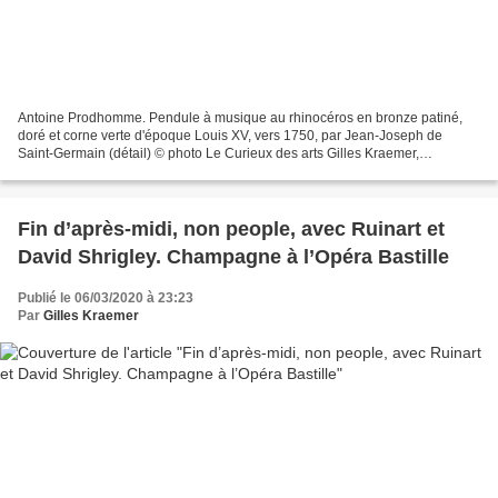
Antoine Prodhomme. Pendule à musique au rhinocéros en bronze patiné,
doré et corne verte d'époque Louis XV, vers 1750, par Jean-Joseph de
Saint-Germain (détail) © photo Le Curieux des arts Gilles Kraemer,
Sotheby’s Paris, 12 juin 2020. Qui est le mystérieux...
Fin d’après-midi, non people, avec Ruinart et
David Shrigley. Champagne à l’Opéra Bastille
Publié le 06/03/2020 à 23:23
Par
Gilles Kraemer