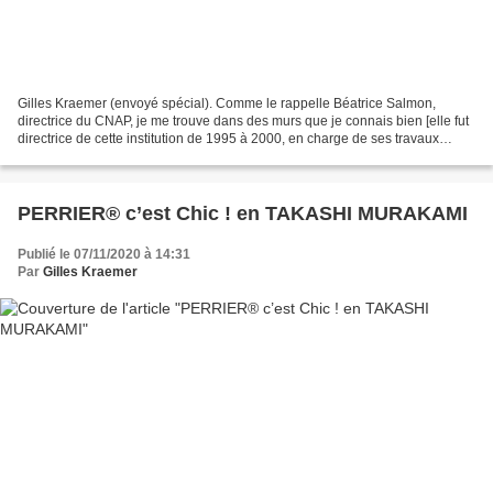
Gilles Kraemer (envoyé spécial). Comme le rappelle Béatrice Salmon,
directrice du CNAP, je me trouve dans des murs que je connais bien [elle fut
directrice de cette institution de 1995 à 2000, en charge de ses travaux
d’extension] pour le troisième volet...
PERRIER® c’est Chic ! en TAKASHI MURAKAMI
Publié le 07/11/2020 à 14:31
Par
Gilles Kraemer