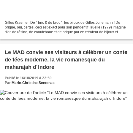
Gilles Kraemer. De " bric & de broc ", les bijoux de Gilles Jonemann ! De
brique, oui, certes, ceci est exact pour son pendentif Truelle (1979) imaginé
d'or, de résine, de caoutchouc et de brique par ce créateur de bijoux et
d'objets. L'on pourrait poursuivre...
Le MAD convie ses visiteurs à célébrer un conte
de fées moderne, la vie romanesque du
maharajah d´Indore
Publié le 16/10/2019 à 22:50
Par
Marie-Christine Sentenac