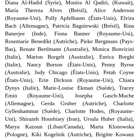
Diana Al-Hadid (Syrie), Monira Al Qadiri, (Kuwait),
Maria Thereza Alves (Brésil), Alice
Anderson
(
Royaume-Uni
), Polly Apfelbaum (États-Unis), Elvira
Bach (Allemagne), Patricia Bagniewski (Brésil), Rina
Banerjee (Inde), Fiona Banner (Royaume-Uni),
Rosemarie Benedikt (Autriche), Pieke Bergmans (Pays-
Bas), Renate Bertlmann (Australie), Monica Bonvicini
(Italie), Marion Borgelt (Australie), Enrica Borghi
(Italie), Nancy Burson (États-Unis), Penny Byrne
(Australie), Judy Chicago (
États-Unis
), Petah Coyne
(États-Unis), Erin Dickson (Royaume-Uni), Chiara
Dynys (Italie), Marie-Louise Ekman (Suède), Tracey
Emin (Royaume-Uni), Josepha Gasch-Muche
(Allemagne), Gerda Gruber (Autriche), Charlotte
Gyllenhammar (Suède),
Charlotte Hodes, (Royaume-
Uni), Shirazeh Houshiary (Iran), Ursula Huber (Italia),
Marya Kazoun (Liban/Canada), Marta Klonowska
(Pologne), Kiki Kogelnik (Autriche), Brigitte Kowanz