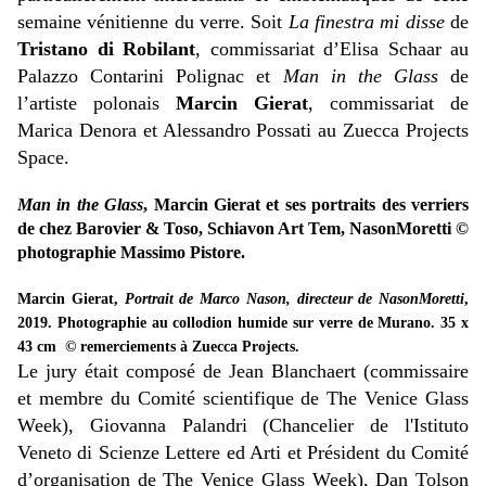
semaine vénitienne du verre. Soit
La finestra mi disse
de
Tristano di Robilant
, commissariat d’Elisa Schaar au
Palazzo Contarini Polignac et
Man in the Glass
de
l’artiste polonais
Marcin Gierat
, commissariat de
Marica Denora et Alessandro Possati au Zuecca Projects
Space.
Man in the Glass
, Marcin Gierat et ses portraits des verriers
de chez Barovier & Toso, Schiavon Art Tem, NasonMoretti ©
photographie Massimo Pistore.
Marcin Gierat,
Portrait de Marco Nason, directeur de NasonMoretti
,
2019. Photographie au collodion humide sur verre de Murano. 35 x
43 cm
© remerciements à Zuecca Projects.
Le jury était composé de Jean Blanchaert (commissaire
et membre du Comité scientifique de The Venice Glass
Week), Giovanna Palandri (Chancelier de l'Istituto
Veneto di Scienze Lettere ed Arti et Président du Comité
d’organisation de The Venice Glass Week), Dan Tolson