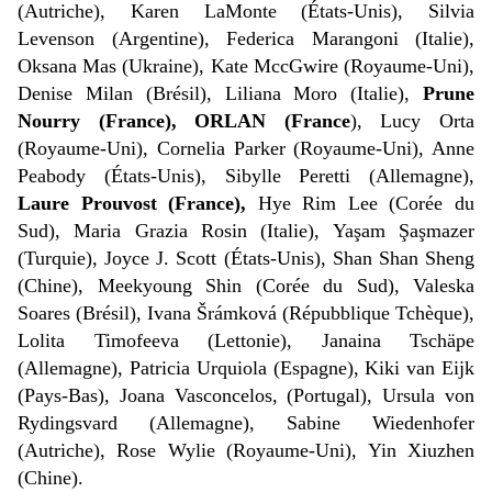
(Autriche), Karen LaMonte (États-Unis), Silvia
Levenson (Argentine), Federica Marangoni (Italie),
Oksana Mas (Ukraine), Kate MccGwire (Royaume-Uni),
Denise Milan (Brésil), Liliana Moro (Italie),
Prune
Nourry (France), ORLAN (France
), Lucy Orta
(Royaume-Uni), Cornelia Parker (Royaume-Uni), Anne
Peabody (États-Unis), Sibylle Peretti (Allemagne),
Laure Prouvost (France),
Hye Rim Lee (Corée du
Sud), Maria Grazia Rosin (Italie), Yaşam Şaşmazer
(Turquie), Joyce J. Scott (États-Unis), Shan Shan Sheng
(Chine), Meekyoung Shin (Corée du Sud), Valeska
Soares (Brésil), Ivana Šrámková (Répubblique Tchèque),
Lolita Timofeeva (Lettonie), Janaina Tschäpe
(Allemagne), Patricia Urquiola (Espagne), Kiki van Eijk
(Pays-Bas), Joana Vasconcelos, (Portugal), Ursula von
Rydingsvard (Allemagne), Sabine Wiedenhofer
(Autriche), Rose Wylie (Royaume-Uni), Yin Xiuzhen
(Chine).