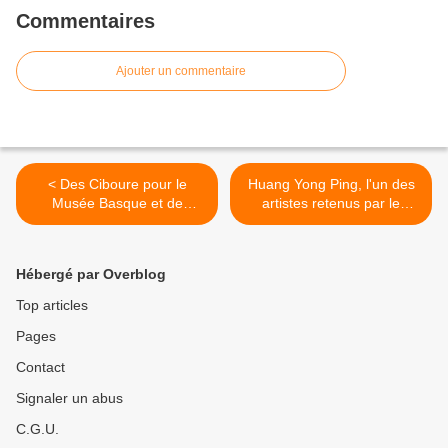
Commentaires
Ajouter un commentaire
< Des Ciboure pour le
Huang Yong Ping, l'un des
Musée Basque et de
artistes retenus par le
l’histoire de Bayonne
ministère de l’Education
nationale pour l’épreuve
terminale du baccalauréat >
Hébergé par Overblog
Top articles
Pages
Contact
Signaler un abus
C.G.U.