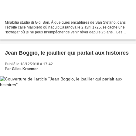
Mirabilia studio di Gigi Bon. À quelques encablures de San Stefano, dans
l’étroite calle Malipiero où naquit Casanova le 2 avril 1725, se cache une
"bottega" où je ne peux m’empêcher de venir rêver depuis 25 ans... Les
passants, perdus dans le labyrinthe...
Jean Boggio, le joaillier qui parlait aux histoires
Publié le 18/12/2018 à 17:42
Par
Gilles Kraemer