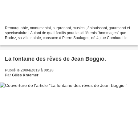
Remarquable, monumental, surprenant, musical, éblouissant, gourmand et
spectaculaire ! Autant de qualificatifs pour les différents "hommages" que
Rodez, sa ville natale, consacre à Pierre Soulages, né 4, rue Combarel le 24
décembre 1919. " Une programmation...
La fontaine des rêves de Jean Boggio.
Publié le 20/04/2019 à 09:28
Par
Gilles Kraemer