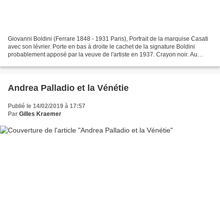
Giovanni Boldini (Ferrare 1848 - 1931 Paris), Portrait de la marquise Casati
avec son lévrier. Porte en bas à droite le cachet de la signature Boldini
probablement apposé par la veuve de l'artiste en 1937. Crayon noir. Au
verso d'un menu de chez Maxim's...
Andrea Palladio et la Vénétie
Publié le 14/02/2019 à 17:57
Par
Gilles Kraemer