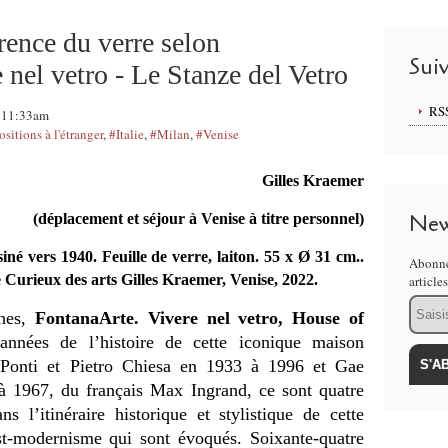
nsparence du verre selon
Sui
nel vetro - Le Stanze del Vetro
RS
, 11:33am
sitions à l'étranger
,
#Italie
,
#Milan
,
#Venise
Gilles Kraemer
New
(déplacement et séjour à Venise à titre personnel)
siné vers 1940. Feuille de verre, laiton. 55 x Ø 31 cm..
Abonne
e Curieux des arts Gilles Kraemer, Venise, 2022.
article
Email
nnes,
FontanaArte. Vivere nel vetro, House of
 années de l’histoire de cette iconique maison
Ponti et Pietro Chiesa en 1933 à 1996 et Gae
 à 1967, du français Max Ingrand, ce sont quatre
ns l’itinéraire historique et stylistique de cette
-modernisme qui sont évoqués. Soixante-quatre