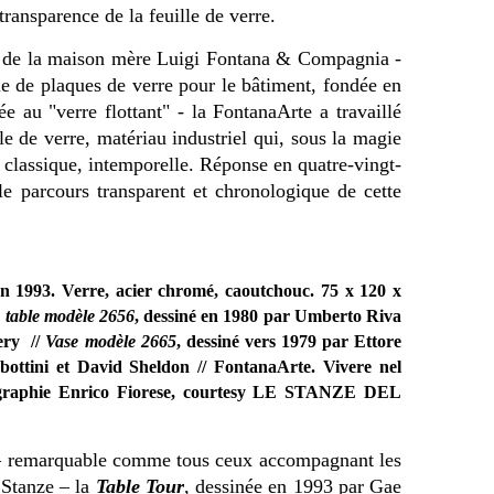
transparence de la feuille de verre.
 de la maison mère Luigi Fontana & Compagnia -
le de plaques de verre pour le bâtiment, fondée en
e au "verre flottant" - la FontanaArte a travaillé
e de verre, matériau industriel qui, sous la magie
 classique, intemporelle. Réponse en quatre-vingt-
le parcours transparent et chronologique de cette
en 1993. Verre, acier chromé, caoutchouc. 75 x 120 x
 table modèle 2656
, dessiné en 1980 par Umberto Riva
lery //
Vase modèle 2665
, dessiné vers 1979 par Ettore
abottini et David Sheldon //
FontanaArte. Vivere nel
tographie Enrico Fiorese, courtesy LE STANZE DEL
 – remarquable comme tous ceux accompagnant les
 Stanze – la
Table Tour
, dessinée en 1993 par Gae