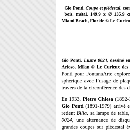
Gio Ponti,
Coupe et piédestal
, co
bois, métal. 149,9 x Ø 135,9 cm
Miami Beach, Floride © Le Curieux
Gio Ponti,
Lustre 0024
, dessiné e
Arioso, Milan © Le Curieux des a
Ponti pour FontanaArte explore
sphérique avec l’usage de plaq
travers de la circonférence des d
En 1933,
Pietro Chiesa
(1892-1
Gio Ponti
(1891-1979) arrivé e
retient
Bilia
, sa lampe de table,
0024
, une alternance de disq
grandes coupes sur piédestal 