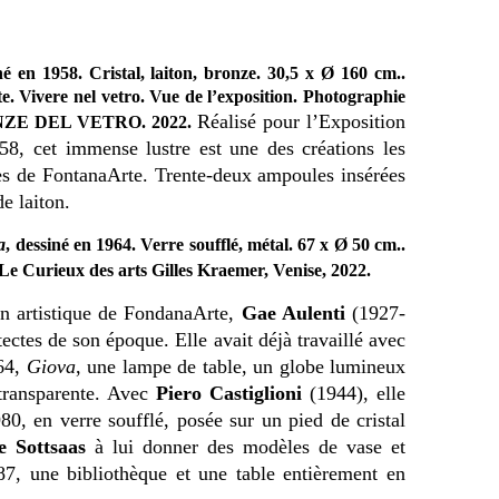
né en 1958. Cristal, laiton, bronze. 30,5 x Ø 160 cm..
. Vivere nel vetro. Vue de l’exposition. Photographie
Réalisé pour l’Exposition
TANZE DEL VETRO. 2022.
58, cet immense lustre est une des créations les
es de FontanaArte. Trente-deux ampoules insérées
e laiton.
a
, dessiné en 1964. Verre soufflé, métal. 67 x Ø 50 cm..
Le Curieux des arts Gilles Kraemer, Venise, 2022.
n artistique de FondanaArte,
Gae Aulenti
(1927-
ectes de son époque. Elle avait déjà travaillé avec
64,
Giova
, une lampe de table, un globe lumineux
transparente. Avec
Piero Castiglioni
(1944), elle
80, en verre soufflé, posée sur un pied de cristal
e Sottsaas
à lui donner des modèles de vase et
7, une bibliothèque et une table entièrement en