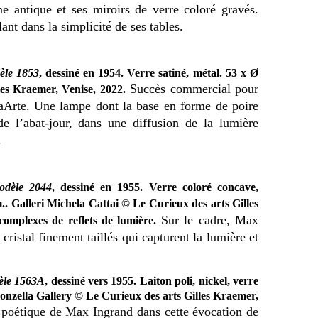
e antique et ses miroirs de verre coloré gravés.
lant dans la simplicité de ses tables.
èle 1853
, dessiné en 1954. Verre satiné, métal. 53 x Ø
Succès commercial pour
es Kraemer, Venise, 2022.
aArte. Une lampe dont la base en forme de poire
de l’abat-jour, dans une diffusion de la lumière
.
modèle 2044
, dessiné en 1955. Verre coloré concave,
cm.. Galleri Michela Cattai
© Le Curieux des arts Gilles
Sur le cadre, Max
complexes de reflets de lumière.
ristal finement taillés qui capturent la lumière et
èle 1563A
, dessiné vers 1955. Laiton poli, nickel, verre
Donzella Gallery © Le Curieux des arts Gilles Kraemer,
 poétique de Max Ingrand dans cette évocation de