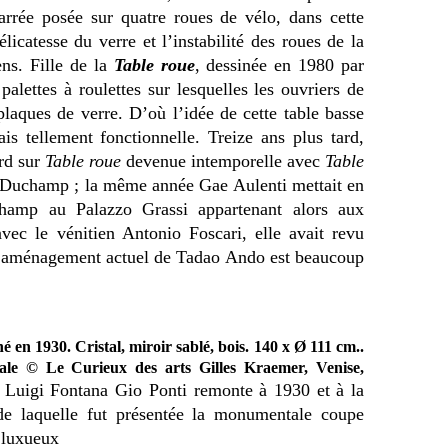
arrée posée sur quatre roues de vélo, dans cette
licatesse du verre et l’instabilité des roues de la
ens. Fille de la
Table roue
, dessinée en 1980 par
 palettes à roulettes sur lesquelles les ouvriers de
plaques de verre. D’où l’idée de cette table basse
s tellement fonctionnelle. Treize ans plus tard,
rd sur
Table roue
devenue intemporelle avec
Table
 Duchamp ; la même année Gae Aulenti mettait en
champ au Palazzo Grassi appartenant alors aux
avec le vénitien Antonio Foscari, elle avait revu
L’aménagement actuel de Tadao Ando est beaucoup
né en 1930. Cristal, miroir sablé, bois. 140 x Ø 111 cm..
ale
© Le Curieux des arts Gilles Kraemer, Venise,
n Luigi Fontana Gio Ponti remonte à 1930 et à la
e laquelle fut présentée la monumentale coupe
t luxueux