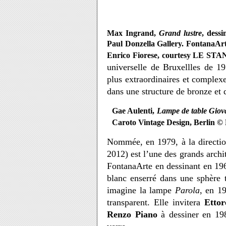
Max Ingrand,
Grand lustre
, dessi
Paul Donzella Gallery. FontanaArte
Enrico Fiorese, courtesy LE S
universelle de Bruxellles de 19
plus extraordinaires et complex
dans une structure de bronze et d
Gae Aulenti,
Lampe de table Giov
Caroto Vintage Design, Berlin © 
Nommée, en 1979, à la directio
2012) est l’une des grands archit
FontanaArte en dessinant en 19
blanc enserré dans une sphère 
imagine la lampe
Parola
, en 19
transparent. Elle invitera
Ettor
Renzo Piano
à dessiner en 198