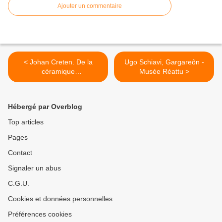
Ajouter un commentaire
< Johan Creten. De la
Ugo Schiavi, Gargareôn -
céramique
Musée Réattu >
comme palimpseste de
notre futur
Hébergé par Overblog
Top articles
Pages
Contact
Signaler un abus
C.G.U.
Cookies et données personnelles
Préférences cookies