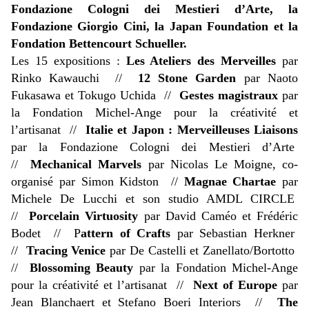
Fondazione Cologni dei Mestieri d’Arte, la
Fondazione Giorgio Cini, la
Japan Foundation et la
Fondation Bettencourt Schueller.
Les 15 expositions :
Les Ateliers des Merveilles
par
Rinko Kawauchi //
12 Stone Garden
par Naoto
Fukasawa et Tokugo Uchida //
Gestes magistraux
par
la Fondation Michel-Ange pour la créativité et
l’artisanat //
Italie et Japon : Merveilleuses Liaisons
par la Fondazione Cologni dei Mestieri d’Arte
//
Mechanical Marvels
par Nicolas Le Moigne, co-
organisé par Simon Kidston //
M
agnae Chartae
par
Michele De Lucchi et son studio AMDL CIRCLE
//
Porcelain Virtuosity
par David Caméo et Frédéric
Bodet //
P
attern of Crafts
par Sebastian Herkner
//
Tracing Venice
par De Castelli et Zanellato/Bortotto
//
Blossoming Beauty
par la Fondation Michel-Ange
pour la créativité et l’artisanat //
Next of Europe
par
Jean Blanchaert et Stefano Boeri Interiors //
The