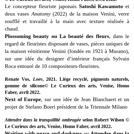
Le concepteur fleuriste japonais
Satoshi Kawamoto
et
deux vases
Anatomy
(2022) de la maison Venini, verre
soufflé et travaillé à la main avec texture réalisée à
chaud.
Plossoming beauty ou La beauté des fleurs
, dans le
regard de fleuristes disposant de vases, pièces uniques de
la maison vénitienne Venini (fondée en 1921 à Murano),
sur une idée du designer d’intérieur français Sylvain
Roca entouré de 10 compositeurs-fleuristes.
Renate Vos,
Loev
, 2021. Liège recyclé, pigments naturels,
gomme de silicone© Le Curieux des arts, Venise, Homo
Faber, avril 2022.
Next of Europe
, sur une idée de Jean Blanchaert et un
projet de Stefano Boeri président de la Triennale Milano
Attendre dans la tranquillité ombragée
selon Robert Wilson ©
Le Curieux des arts, Venise, Homo Faber, avril 2022.
Waiting with peace and darkness
ou
Attendre dans la