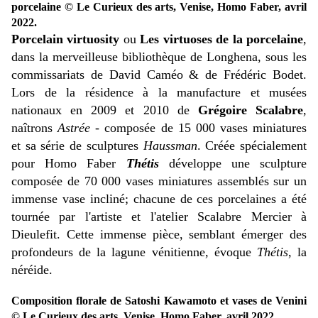
porcelaine
© Le Curieux des arts, Venise, Homo Faber, avril
2022.
Porcelain virtuosity
ou
Les virtuoses de la porcelaine
,
dans la merveilleuse bibliothèque de Longhena, sous les
commissariats de David Caméo & de Frédéric Bodet.
Lors de la résidence à la manufacture et musées
nationaux en 2009 et 2010 de
Grégoire Scalabre
,
naîtrons
Astrée
- composée de 15 000 vases miniatures
et sa série de sculptures
Haussman
. Créée spécialement
pour Homo Faber
Thétis
développe une sculpture
composée de 70 000 vases miniatures assemblés sur un
immense vase incliné; chacune de ces porcelaines a été
tournée par l'artiste et l'atelier Scalabre Mercier à
Dieulefit. Cette immense pièce, semblant émerger des
profondeurs de la lagune vénitienne, évoque
Thétis
, la
néréide.
Composition florale de Satoshi Kawamoto et vases de Venini
© Le Curieux des arts, Venise, Homo Faber, avril 2022.