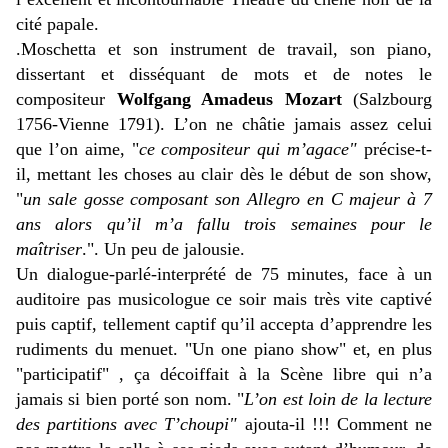
cité papale.
.Moschetta
et son instrument de travail, son piano,
dissertant et disséquant de mots et de notes le
compositeur
Wolfgang Amadeus Mozart
(Salzbourg
1756-Vienne 1791).
L’on ne châtie jamais assez celui
que l’on aime, "
ce compositeur qui m’agace"
précise-t-
il, mettant les choses au clair dès le début de son show,
"
un sale gosse composant son Allegro en C majeur à 7
ans alors qu’il m’a fallu trois semaines pour le
maîtriser
.". Un peu de jalousie.
Un dialogue-parlé-interprété de 75 minutes, face à un
auditoire pas musicologue ce soir mais très vite captivé
puis captif, tellement captif qu’il accepta d’apprendre les
rudiments du menuet. "Un one piano show" et, en plus
"participatif" , ça décoiffait à la Scène libre qui n’a
jamais si bien porté son nom. "
L’on est loin de la lecture
des partitions avec T’choupi"
ajouta-il !!! Comment ne