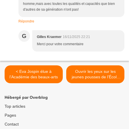
homme,mais avec toutes les qualités et capacités que bien
d'autres de sa génération n'ont pas!
Répondre
G
Gilles Kraemer
16/11/2025 22:21
Merci pour votre commentaire
< Eva Jospin élue à
Ouvrir les yeux sur les
l’Académie des beaux-arts
jeunes pousses de l’École
des beaux-arts de Paris, de
1780 à 1980. >
Hébergé par Overblog
Top articles
Pages
Contact