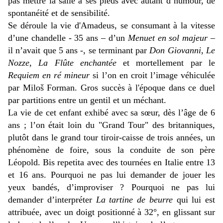
pas mettre la salle à ses pieds avec autant d’humour, de
spontanéité et de sensibilité.
Se déroule la vie d'Amadeus, se consumant à la vitesse
d’une chandelle - 35 ans – d’un
Menuet en sol majeur
–
il n’avait que 5 ans -, se terminant par
Don Giovanni
,
Le
Nozze
,
La Flûte enchantée
et mortellement par le
Requiem en ré mineur
si l’on en croit l’image véhiculée
par Miloš Forman. Gros succès à l'époque dans ce duel
par partitions entre un gentil et un méchant.
La vie de cet enfant exhibé avec sa sœur, dès l’âge de 6
ans ; l’on était loin du "Grand Tour" des britanniques,
plutôt dans le grand tour tiroir-caisse de trois années, un
phénomène de foire, sous la conduite de son père
Léopold. Bis repetita avec des tournées en Italie entre 13
et 16 ans. Pourquoi ne pas lui demander de jouer les
yeux bandés, d’improviser ? Pourquoi ne pas lui
demander d’interpréter
La tartine de beurre
qui lui est
attribuée, avec un doigt positionné à 32°, en glissant sur