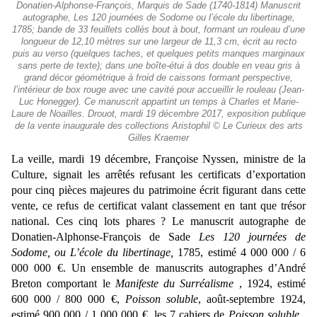
Donatien-Alphonse-François, Marquis de Sade (1740-1814) Manuscrit
autographe, Les 120 journées de Sodome ou l’école du libertinage,
1785; bande de 33 feuillets collés bout à bout, formant un rouleau d’une
longueur de 12,10 mètres sur une largeur de 11,3 cm, écrit au recto
puis au verso (quelques taches, et quelques petits manques marginaux
sans perte de texte); dans une boîte-étui à dos double en veau gris à
grand décor géométrique à froid de caissons formant perspective,
l’intérieur de box rouge avec une cavité pour accueillir le rouleau (Jean-
Luc Honegger). Ce manuscrit appartint un temps à Charles et Marie-
Laure de Noailles. Drouot, mardi 19 décembre 2017, exposition publique
de la vente inaugurale des collections Aristophil © Le Curieux des arts
Gilles Kraemer
La veille, mardi 19 décembre, Françoise Nyssen, ministre de la
Culture, signait les arrêtés refusant les certificats d’exportation
pour cinq pièces majeures du patrimoine écrit figurant dans cette
vente, ce refus de certificat valant classement en tant que trésor
national. Ces cinq lots phares ? Le manuscrit autographe de
Donatien-Alphonse-François de Sade
Les 120 journées de
Sodome, ou L’école du libertinage,
1785, estimé 4 000 000 / 6
000 000 €. Un ensemble de manuscrits autographes d’André
Breton comportant le
Manifeste du Surréalisme
, 1924, estimé
600 000 / 800 000 €,
Poisson soluble
, août-septembre 1924,
estimé 900 000 / 1 000 000 €, les 7 cahiers de
Poisson soluble
,