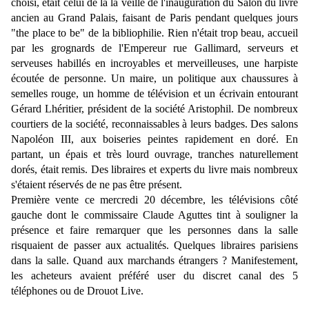
choisi, était celui de la la
veille de l'inauguration du Salon du livre
ancien au Grand Palais, faisant de Paris pendant quelques jours
"the place to be" de la bibliophilie. Rien n'était trop beau, accueil
par les grognards de l'Empereur rue Gallimard, serveurs et
serveuses habillés en incroyables et merveilleuses, une harpiste
écoutée de personne. Un maire, un politique aux chaussures à
semelles rouge, un homme de télévision et un écrivain entourant
Gérard Lhéritier, président de la société Aristophil
. De nombreux
courtiers de la société, reconnaissables à leurs badges. Des salons
Napoléon III, aux boiseries peintes rapidement en doré. En
partant, un épais et très lourd ouvrage, tranches naturellement
dorés, était remis. Des libraires et experts du livre mais nombreux
s'étaient réservés de ne pas être présent.
Première vente ce mercredi 20 décembre, les télévisions côté
gauche dont le commissaire Claude Aguttes tint à souligner la
présence et faire remarquer que les personnes dans la salle
risquaient de passer aux actualités. Quelques libraires parisiens
dans la salle. Quand aux marchands étrangers ? Manifestement,
les acheteurs avaient préféré user du discret canal des 5
téléphones ou de Drouot Live.