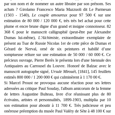
par son nom et de nommer un autre libraire par son prénom. Ses
achats ? Girolamo Francesco Maria Mazzuoli dit Le Parmesan
(1503 - 1540),
Le couple amoureux
pour 97 500 € sur une
estimation de 80 000 / 120 000 €, très très bel achat pour cette
plume et encre brune digne d'un grand et insigne connoisseur. 82
368 € pour le manuscrit calligraphié (peut-être par Alexandre
Dumas lui-même),
L’Alchimiste
, extraordinaire exemplaire de
présent au Tsar de Russie Nicolas 1er de cette pièce de Dumas et
Gérard de Nerval, orné de six peintures et habillé d’une
somptueuse reliure sur une estimation de 50 000 / 60 000 €. Ce
précieux ouvrage, Pierre Berès le présenta lors d'une biennale des
Antiquaires au Carrousel du Louvre. Honoré de Balzac avec le
manuscrit autographe signé,
Ursule Mirouët
, [1841], 145 feuillets
estimés 800 000 / 1 200 000 € qui culminèrent à 1 170 00 €.
Si Marcel Proust ne provoqua aucune réaction pour ses lettres
adressées au critique Paul Souday, l'album amicorum de la femme
de lettres Augustine Bulteau, livre d'or réunissant plus de 80
écrivains, artistes et personnalités, 1899-1903, multiplia par 10
son estimation pour aboutir à 11 700 €. Très judicieuse et peu
onéreuse préemption du musée Paul Valéry de Sète à 48 100 € sur