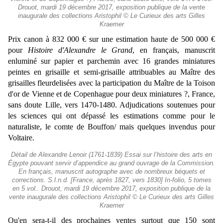
Drouot, mardi 19 décembre 2017, exposition publique de la vente
inaugurale des collections Aristophil © Le Curieux des arts Gilles
Kraemer
Prix canon à 832 000 € sur une estimation haute de 500 000 €
pour
Histoire d'Alexandre le Grand
, en français, manuscrit
enluminé sur papier et parchemin avec 16 grandes miniatures
peintes en grisaille et semi-grisaille attribuables au Maître des
grisailles fleurdelisées avec la participation du Maître de la Toison
d'or de Vienne et de Copenhague pour deux miniatures ?, France,
sans doute Lille, vers 1470-1480.
Adjudications soutenues pour
les sciences qui ont dépassé les estimations comme pour le
naturaliste, le comte de Bouffon/ mais quelques invendus pour
Voltaire.
Détail de Alexandre Lenoir (1761-1839) Essai sur l’histoire des arts en
Égypte pouvant servir d’appendice au grand ouvrage de la Commission.
En français, manuscrit autographe avec de nombreux béquets et
corrections. S.l.n.d. [France, après 1827, vers 1830] In-folio, 5 tomes
en 5 vol.. Drouot, mardi 19 décembre 2017, exposition publique de la
vente inaugurale des collections Aristophil © Le Curieux des arts Gilles
Kraemer
Qu'en sera-t-il des prochaines ventes surtout que 150 sont