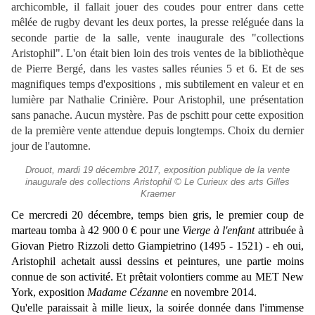
archicomble, il fallait jouer des coudes pour entrer dans cette
mêlée de rugby devant les deux portes, la presse reléguée dans la
seconde partie de la salle, vente inaugurale des "collections
Aristophil". L'on était bien loin des trois ventes de la bibliothèque
de Pierre Bergé, dans les vastes salles réunies 5 et 6. Et de ses
magnifiques temps d'expositions , mis subtilement en valeur et en
lumière par Nathalie Crinière. Pour Aristophil, une présentation
sans panache. Aucun mystère. Pas de pschitt pour cette exposition
de la première vente attendue depuis longtemps. Choix du dernier
jour de l'automne.
Drouot, mardi 19 décembre 2017, exposition publique de la vente
inaugurale des collections Aristophil © Le Curieux des arts Gilles
Kraemer
Ce mercredi 20 décembre, temps bien gris, le premier coup de
marteau tomba à 42 900 0 € pour une
Vierge à l'enfant
attribuée à
Giovan Pietro Rizzoli detto Giampietrino (1495 - 1521) - eh oui,
Aristophil achetait aussi dessins et peintures, une partie moins
connue de son activité. Et prêtait volontiers comme au MET New
York, exposition
Madame Cézanne
en novembre 2014.
Qu'elle paraissait à mille lieux, la soirée donnée dans l'immense