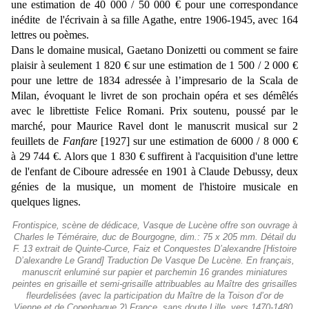
une estimation de 40 000 / 50 000 € pour une correspondance
inédite de l'écrivain à sa fille Agathe, entre 1906-1945, avec 164
lettres ou poèmes.
Dans le domaine musical, Gaetano Donizetti ou comment se faire
plaisir à seulement 1 820 € sur une estimation de 1 500 / 2 000 €
pour une lettre de 1834 adressée à l’impresario de la Scala de
Milan, évoquant le livret de son prochain opéra et ses démêlés
avec le librettiste Felice Romani. Prix soutenu, poussé par le
marché, pour Maurice Ravel dont le manuscrit musical sur 2
feuillets de
Fanfare
[1927] sur une estimation de 6000 / 8 000 €
à
29 744 €. Alors que 1 830
€ suffirent à l'acquisition d'une lettre
de l'enfant de Ciboure adressée en 1901 à Claude Debussy, deux
génies de la musique, un moment de l'histoire musicale en
quelques lignes.
Frontispice, scène de dédicace, Vasque de Lucène offre son ouvrage à
Charles le Téméraire, duc de Bourgogne, dim.: 75 x 205 mm. Détail du
F. 13 extrait de Quinte-Curce, Faiz et Conquestes D’alexandre [Histoire
D’alexandre Le Grand] Traduction De Vasque De Lucène. En français,
manuscrit enluminé sur papier et parchemin 16 grandes miniatures
peintes en grisaille et semi-grisaille attribuables au Maître des grisailles
fleurdelisées (avec la participation du Maître de la Toison d’or de
Vienne et de Copenhague ?) France, sans doute Lille, vers 1470-1480.