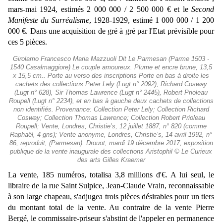
mars-mai 1924, estimés 2 000 000 / 2 500 000 € et le
Second
Manifeste du Surréalisme
, 1928-1929, estimé 1 000 000 / 1 200
000 €. Dans une acquisition de gré à gré par l'Etat prévisible pour
ces 5 pièces.
Girolamo Francesco Maria Mazzuoli Dit Le Parmesan (Parme 1503 -
1540 Casalmaggiore) Le couple amoureux. Plume et encre brune, 13,5
x 15,5 cm.. Porte au verso des inscriptions Porte en bas à droite les
cachets des collections Peter Lely (Lugt n° 2092), Richard Cosway
(Lugt n° 628), Sir Thomas Lawrence (Lugt n° 2445), Robert Prioleau
Roupell (Lugt n° 2234), et en bas à gauche deux cachets de collections
non identifiés. Provenance: Collection Peter Lely; Collection Richard
Cosway; Collection Thomas Lawrence; Collection Robert Prioleau
Roupell; Vente, Londres, Christie’s, 12 juillet 1887, n° 820 (comme
Raphaël, 4 gns); Vente anonyme, Londres, Christie’s, 14 avril 1992, n°
86, reproduit, (Parmesan). Drouot, mardi 19 décembre 2017, exposition
publique de la vente inaugurale des collections Aristophil © Le Curieux
des arts Gilles Kraemer
La vente, 185 numéros, totalisa 3,8 millions d'€. A lui seul, le
libraire de la rue Saint Sulpice, Jean-Claude Vrain, reconnaissable
à son large chapeau, s'adjugea trois pièces désirables pour un tiers
du montant total de la vente. Au contraire de la vente Pierre
Bergé, le commissaire-priseur s'abstint de l'appeler en permanence