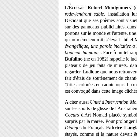
L'Écossais
Robert Montgomery
(n
redeviendront sable
, installation 
Décidant que ses poèmes sont visuels
sur des panneaux publicitaires, dan
portons sur le monde et l'attente, une
qu'au même endroit s'élevait l'hôtel M
évangélique, une parole incitative à
bonheur humain
.". Face à un tel rap
Bufalino
(né en 1982) rappelle le lud
plateaux de jeu faits de murets, dan
regarder. Ludique que nous retrouve
fait d'étais de soutènement de chant
"frites"colorées en caoutchouc. La me
est convoqué dans cette image cliché
A citer aussi
Unité d'Intervention Mo
sur les sports de glisse de l'Australie
Coeurs
d'Art Nomad placée symboliq
surpris par la marée. Pour prolonger l
Django
du Français
Fabrice Langl
étayés, comme si la nature devait ê