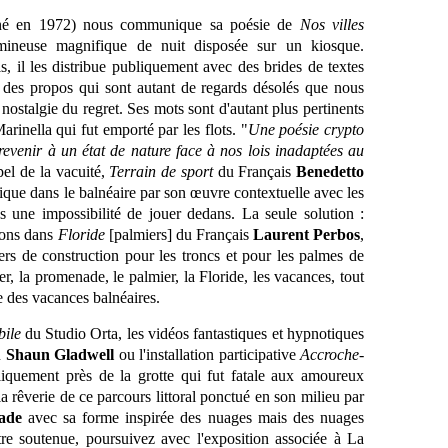
é en 1972) nous communique sa poésie de
Nos villes
lumineuse magnifique de nuit disposée sur un kiosque.
, il les distribue publiquement avec des brides de textes
s des propos qui sont autant de regards désolés que nous
 nostalgie du regret. Ses mots sont d'autant plus pertinents
arinella qui fut emporté par les flots. "
Une poésie crypto
 revenir à un état de nature face à nos lois inadaptées au
pel de la vacuité,
Terrain de sport
du Français
Benedetto
ique dans le balnéaire par son œuvre contextuelle avec les
s une impossibilité de jouer dedans. La seule solution :
rons dans
Floride
[palmiers] du Français
Laurent Perbos
,
iers de construction pour les troncs et pour les palmes de
r, la promenade, le palmier, la Floride, les vacances, tout
e des vacances balnéaires.
bile
du Studio Orta, les vidéos fantastiques et hypnotiques
n
Shaun Gladwell
ou l'installation participative
Accroche-
uement près de la grotte qui fut fatale aux amoureux
a rêverie de ce parcours littoral ponctué en son milieu par
ade
avec sa forme inspirée des nuages mais des nuages
tre soutenue, poursuivez avec l'exposition associée à La