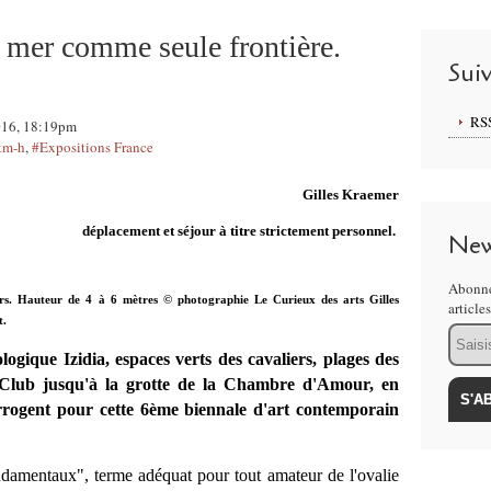
a mer comme seule frontière.
Sui
RS
2016, 18:19pm
km-h
,
#Expositions France
Gilles Kraemer
déplacement et séjour à titre strictement personnel.
New
Abonne
rs. Hauteur de 4 à 6 mètres © photographie Le Curieux des arts Gilles
article
t.
Email
ogique Izidia, espaces verts des cavaliers, plages des
u Club jusqu'à la grotte de la Chambre d'Amour, en
terrogent pour cette 6ème biennale d'art contemporain
ndamentaux", terme adéquat pour tout amateur de l'ovalie