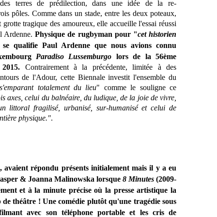
des terres de prédilection, dans une idée de la re-
rois pôles.
Comme dans un stade, entre les deux poteaux,
rotte tragique des amoureux, elle accueille l'essai réussi
ul Ardenne.
Physique de rugbyman pour "
cet historien
se qualifie Paul Ardenne que nous avions connu
uxembourg
Paradiso Lussemburgo
lors de la 56ème
 2015.
Contrairement à la précédente, limitée à des
entours de l'Adour, cette B
iennale investit l'ensemble du
s'emparant totalement du lieu
" comme le souligne ce
is axes, celui du balnéaire, du ludique, de la joie de vivre,
un littoral fragilisé, urbanisé, sur-humanisé et celui de
ontière physique."
.
i, avaient répondu présents initialement mais il y a eu
. Jasper & Joanna Malinowska lorsque
8 Minutes
(2009-
ent et à la minute précise où la presse artistique la
 de théâtre ! Une comédie plutôt qu'une tragédie sous
filmant avec son téléphone portable et les cris de