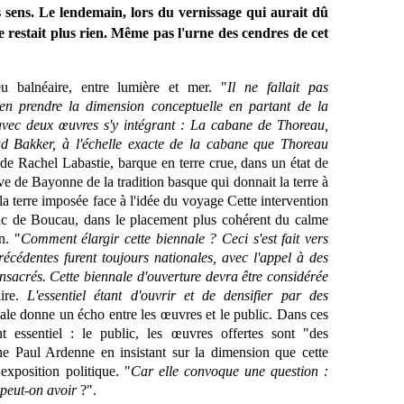
 sens. Le lendemain, lors du vernissage qui aurait dû
 ne restait plus rien. Même pas l'urne des cendres de cet
eu balnéaire, entre lumière et mer. "
Il ne fallait pas
en prendre la dimension conceptuelle en partant de la
avec deux œuvres s'y intégrant : La cabane de Thoreau,
d Bakker, à l'échelle exacte de la cabane que Thoreau
de Rachel Labastie, barque en terre crue, dans un état de
e de Bayonne de la tradition basque qui donnait la terre à
r, la terre imposée face à l'idée du voyage Cette intervention
 lac de Boucau, dans le placement plus cohérent du calme
n. "
Comment élargir cette biennale ? Ceci s'est fait vers
précédentes furent toujours nationales, avec l'appel à des
onsacrés. Cette biennale d'ouverture devra être considérée
aire.
L'essentiel étant d'ouvrir et de densifier par des
nale donne un écho entre les œuvres et le public. Dans ces
t essentiel : le public, les œuvres offertes sont "des
gne Paul Ardenne en insistant sur la dimension que cette
exposition politique. "
Car elle convoque une question :
 peut-on avoir
?".