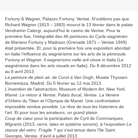
Fortuny & Wagner, Palazzo Fortuny, Venise. N'oublions pas que
Richard Wagner (1813 – 1883) mourut le 13 février dans le palais
Vendramin Calergi, aujourd'hui le casino de Venise. Pour la
première fois, l'intégralité des 46 peintures du
Cycle wagnérien
de Mariano Fortuny y Madrazo (Grenade 1871 – Venise 1949)
était présentée. Et, pour la première fois une exposition abordait
en Italie l'influence du wagnérisme sur les arts de la péninsule.
Fortuny et Wagner. Il wagnerismo nelle arti visive in Italia
(Le
wagnérisme dans les arts visuels en Italie). Du 8 décembre 2012
au 8 avril 2013.
La peinture de plein air, de Corot à Van Gogh
, Musée Thyssen-
Bornemisza, Madrid. Du 5 février au 12 mai 2013.
L'invention de l'abstraction
, Museum of Modern Art, New York.
Manet. Le retour à Venise
, Palais ducal, Venise.
La Venere
d'Urbino
du Titien et l'
Olympia
de Manet. Une confrontation
impossible rendue possible. Le rêve de tous les historiens de
l'art. Et pour tous les amateurs, un grand plaisir.
Coup de cœur pour la participation de Cyril de Commarques,
Migrants
(2013, verre, latex et système sonore), à l'exposition
Le
st
anze del vetro. Fragile ?
qui s'est tenue dans l'île Saint
Georges, Venise, d'avril à juillet 2013.