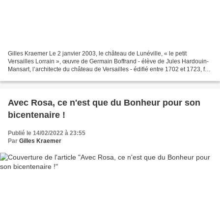
Gilles Kraemer Le 2 janvier 2003, le château de Lunéville, « le petit
Versailles Lorrain », œuvre de Germain Boffrand - élève de Jules Hardouin-
Mansart, l’architecte du château de Versailles - édifié entre 1702 et 1723, fut
victime d’un gigantesque incendie....
Avec Rosa, ce n'est que du Bonheur pour son
bicentenaire !
Publié le 14/02/2022 à 23:55
Par
Gilles Kraemer