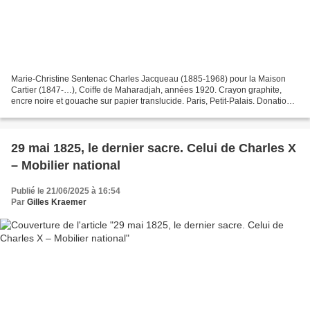
Marie-Christine Sentenac Charles Jacqueau (1885-1968) pour la Maison
Cartier (1847-…), Coiffe de Maharadjah, années 1920. Crayon graphite,
encre noire et gouache sur papier translucide. Paris, Petit-Palais. Donation
famille Jacqueau, 1998 © photographie...
29 mai 1825, le dernier sacre. Celui de Charles X
– Mobilier national
Publié le 21/06/2025 à 16:54
Par
Gilles Kraemer