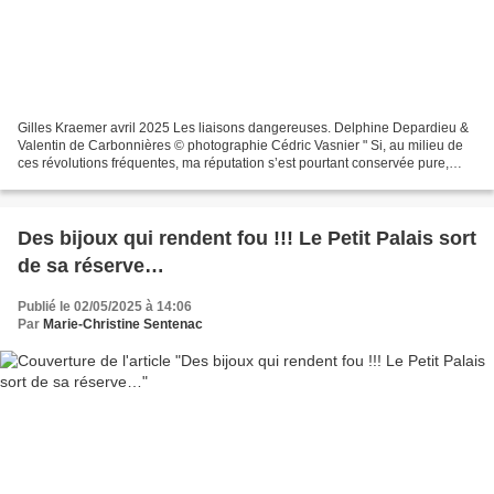
Gilles Kraemer avril 2025 Les liaisons dangereuses. Delphine Depardieu &
Valentin de Carbonnières © photographie Cédric Vasnier " Si, au milieu de
ces révolutions fréquentes, ma réputation s’est pourtant conservée pure,
n’avez-vous pas dû en conclure...
Des bijoux qui rendent fou !!! Le Petit Palais sort
de sa réserve…
Publié le 02/05/2025 à 14:06
Par
Marie-Christine Sentenac