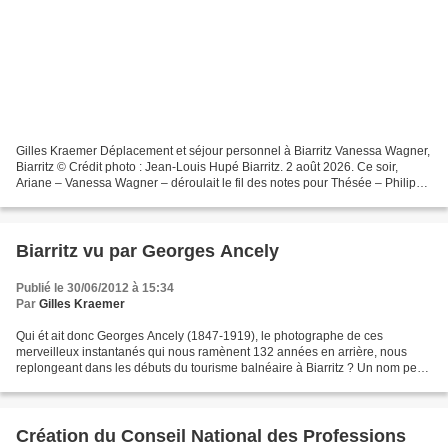
Gilles Kraemer Déplacement et séjour personnel à Biarritz Vanessa Wagner,
Biarritz © Crédit photo : Jean-Louis Hupé Biarritz. 2 août 2026. Ce soir,
Ariane – Vanessa Wagner – déroulait le fil des notes pour Thésée – Philip
Glass-. Ce soir, Pénélope recomposait...
Biarritz vu par Georges Ancely
Publié le 30/06/2012 à 15:34
Par
Gilles Kraemer
Qui ét ait donc Georges Ancely (1847-1919), le photographe de ces
merveilleux instantanés qui nous ramènent 132 années en arrière, nous
replongeant dans les débuts du tourisme balnéaire à Biarritz ? Un nom peu
connu dans le domaine de la photographie...
Création du Conseil National des Professions