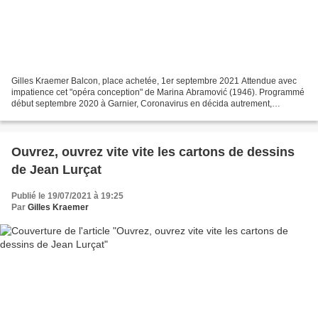
Gilles Kraemer Balcon, place achetée, 1er septembre 2021 Attendue avec
impatience cet "opéra conception" de Marina Abramović (1946). Programmé
début septembre 2020 à Garnier, Coronavirus en décida autrement,
reportant sa création parisienne aux derniers...
Ouvrez, ouvrez vite vite les cartons de dessins
de Jean Lurçat
Publié le 19/07/2021 à 19:25
Par
Gilles Kraemer