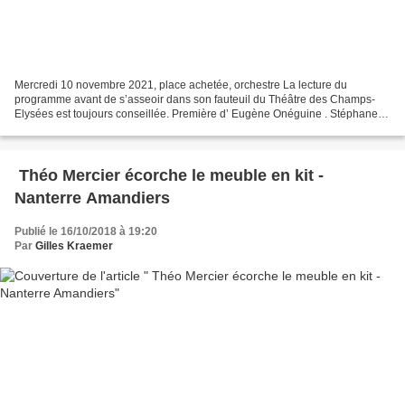
Mercredi 10 novembre 2021, place achetée, orchestre La lecture du
programme avant de s’asseoir dans son fauteuil du Théâtre des Champs-
Elysées est toujours conseillée. Première d’ Eugène Onéguine . Stéphane
Braunschweig est le metteur en scène de cet...
Théo Mercier écorche le meuble en kit -
Nanterre Amandiers
Publié le 16/10/2018 à 19:20
Par
Gilles Kraemer