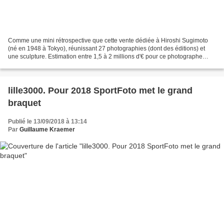
Comme une mini rétrospective que cette vente dédiée à Hiroshi Sugimoto
(né en 1948 à Tokyo), réunissant 27 photographies (dont des éditions) et
une sculpture. Estimation entre 1,5 à 2 millions d'€ pour ce photographe
bénéficiant actuellement d'une exposition...
lille3000. Pour 2018 SportFoto met le grand
braquet
Publié le 13/09/2018 à 13:14
Par
Guillaume Kraemer