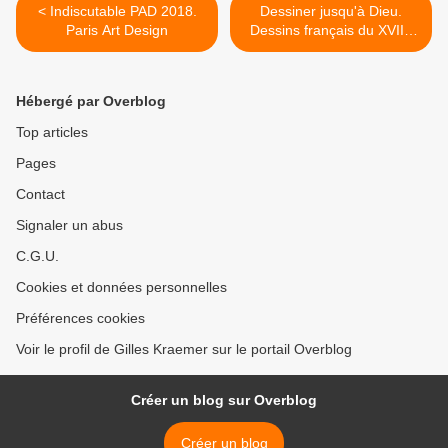
< Indiscutable PAD 2018.
Dessiner jusqu'à Dieu.
Paris Art Design
Dessins français du XVIIe
siècle du musée d'Orléans.
Port-Royal des Champs >
Hébergé par Overblog
Top articles
Pages
Contact
Signaler un abus
C.G.U.
Cookies et données personnelles
Préférences cookies
Voir le profil de Gilles Kraemer sur le portail Overblog
Créer un blog sur Overblog
Créer un blog