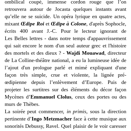
ombilical coupé, immense cordon rouge que l’on
retrouvera autour de Jocasta quelques instants avant
qu’elle ne se suicide. Un opéra lyrique en quatre actes,
mixant
Œdipe Roi
et
Œdipe à Colone
, d'après Sophocle,
écrits 400 avant J.-C. Pour le lecteur ignorant de
Les Belles lettres - dans notre temps d'appauvrissement
qui sait encore le nom d'un seul auteur grec et l'histoire
des mortels et des dieux ? -
Wajdi Mouawad
, directeur
de La Colline-théâtre national, a eu la lumineuse idée de
l’ajout d'un prologue parlé et mimé expliquant d'une
façon très simple, crue et violente, la lignée pré-
œdipienne depuis l’enlèvement d’Europe. Puis de
projeter les surtitres sur des éléments du décor façon
Mycènes d’
Emmanuel Clolus
, ceux des portes ou des
murs de Thèbes.
La soirée peut commencer,
in primis
, sous la direction
pertinente d’
Ingo Metzmacher
face à cette musique aux
sonorités Debussy, Ravel. Quel plaisir de le voir caresser