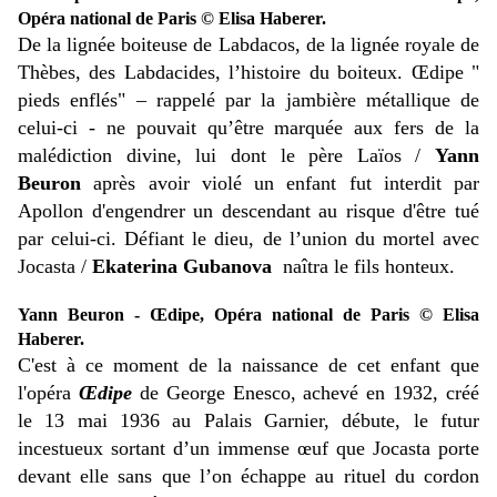
Opéra national de Paris © Elisa Haberer.
De la lignée boiteuse de Labdacos, de la lignée royale de
Thèbes, des Labdacides, l’histoire du boiteux. Œdipe "
pieds enflés" – rappelé par la jambière métallique de
celui-ci - ne pouvait qu’être marquée aux fers de la
malédiction divine, lui dont le père Laïos /
Yann
Beuron
après avoir violé un enfant fut interdit par
Apollon d'engendrer un descendant au risque d'être tué
par celui-ci. Défiant le dieu, de l’union du mortel avec
Jocasta /
Ekaterina Gubanova
naîtra le fils honteux.
Yann Beuron - Œdipe, Opéra national de Paris © Elisa
Haberer.
C'est à ce moment de la naissance de cet enfant que
l'opéra
Œdipe
de George Enesco, achevé en 1932, créé
le 13 mai 1936 au Palais Garnier, débute, le futur
incestueux sortant d’un immense œuf que Jocasta porte
devant elle sans que l’on échappe au rituel du cordon