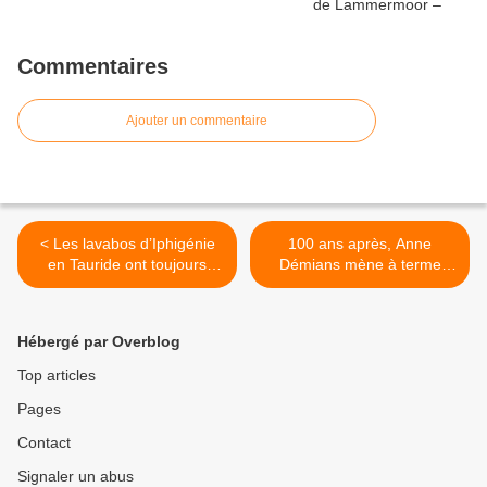
Commentaires
Ajouter un commentaire
< ​​​​​​​Les lavabos d’Iphigénie
100 ans après, Anne
en Tauride ont toujours
Démians mène à terme
grand succès au Palais
l'établissement thermal de
Garnier
Nancy >
Hébergé par Overblog
Top articles
Pages
Contact
Signaler un abus