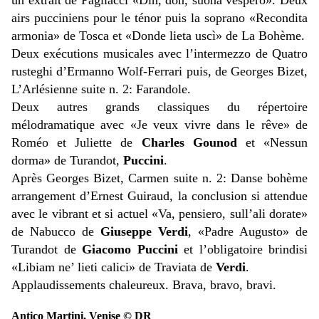
un extrait de Pagliacci «Din, don, suona vespero». Deux
airs pucciniens pour le ténor puis la soprano «Recondita
armonia» de Tosca et «Donde lieta uscì» de La Bohème.
Deux exécutions musicales avec l’intermezzo de Quatro
rusteghi d’Ermanno Wolf-Ferrari puis, de Georges Bizet,
L’Arlésienne suite n. 2: Farandole.
Deux autres grands classiques du répertoire
mélodramatique avec «Je veux vivre dans le rêve» de
Roméo et Juliette de
Charles Gounod
et «Nessun
dorma» de Turandot,
Puccini
.
Après Georges Bizet, Carmen suite n. 2: Danse bohème
arrangement d’Ernest Guiraud, la conclusion si attendue
avec le vibrant et si actuel «Va, pensiero, sull’ali dorate»
de Nabucco de
Giuseppe Verdi
, «Padre Augusto» de
Turandot de
Giacomo Puccini
et l’obligatoire brindisi
«Libiam ne’ lieti calici» de Traviata de
Verdi
.
Applaudissements chaleureux. Brava, bravo, bravi.
Antico Martini, Venise © DR