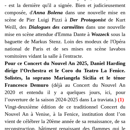
- est la dernière qu'il a signée. Bien et judicieusement
composée, d'
Anna Bolena
dans une nouvelle mise en
scène de Pier Luigi Pizzi à
Der Protagonist
de Kurt
Weill, des
Dialogues des carmélites
dans une nouvelle
mise en scène attendue d'Emma Dante à
Wozzeck
sous la
baguette de Markus Stenz. Loin des modeux de l'Opéra
national de Paris et de ses mises en scène lavabos
vomitoires vidant la salle à l'entracte.
Pour ce Concert du Nouvel An 2025, Daniel Harding
dirige l’Orchestra et le Coro du Teatro La Fenice.
Solistes, la soprano Mariangela Sicilia et le ténor
Francesco Demuro
(déjà au Concert du Nouvel An
2020 et entendu il y a quelques jours, ici, pour
l’ouverture de la saison 2024-2025 dans La traviata.)
(1)
Vingt-deuxième édition de ce traditionnel Concert du
Nouvel An à Venise, à la Fenice, institution dont l’on
vient de célébrer la 20ème année de sa renaissance, de sa
reconstruction, bâtiment renaissant des flammes qui le