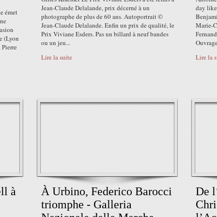
Jean-Claude Delalande, prix décerné à un
day like
te émet
photographe de plus de 60 ans. Autoportrait ©
Benjami
une
Jean-Claude Delalande. Enfin un prix de qualité, le
Marie-C
casion
Prix Viviane Esders. Pas un billard à neuf bandes
Fernand
te (Lyon
ou un jeu...
Ouvrage 
 Pierre
Lire la suite
Lire la 
ll à
À Urbino, Federico Barocci
​​​​​​
triomphe - Galleria
Chri