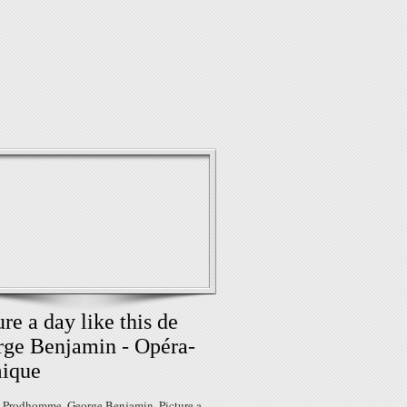
ure a day like this de
ge Benjamin - Opéra-
ique
 Prodhomme. George Benjamin, Picture a