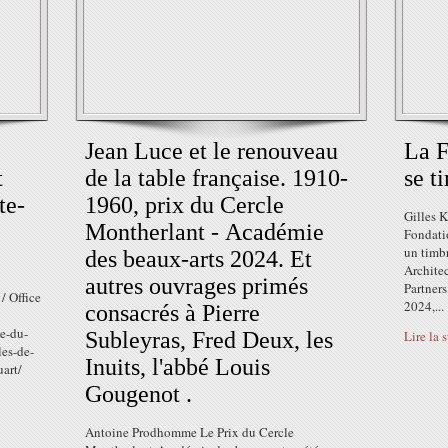
Jean Luce et le renouveau
La F
t
de la table française. 1910-
se t
te-
1960, prix du Cercle
Gilles K
Montherlant - Académie
Fondati
un timb
des beaux-arts 2024. Et
Archite
autres ouvrages primés
Partner
/ Office
2024,...
consacrés à Pierre
e-du-
Subleyras, Fred Deux, les
Lire la 
les-de-
Inuits, l'abbé Louis
art/
Gougenot .
Antoine Prodhomme Le Prix du Cercle