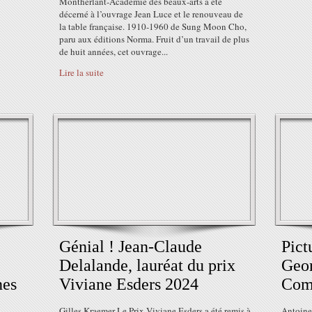
Montherlant-Académie des beaux-arts a été
décerné à l’ouvrage Jean Luce et le renouveau de
la table française. 1910-1960 de Sung Moon Cho,
paru aux éditions Norma. Fruit d’un travail de plus
de huit années, cet ouvrage...
Lire la suite
Génial ! Jean-Claude
Pict
Delalande, lauréat du prix
Geor
nes
Viviane Esders 2024
Com
Gilles Kraemer Le Prix Viviane Esders a été remis à
Antoine