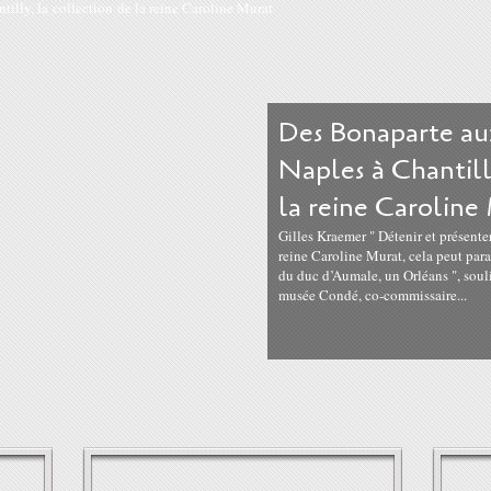
Des Bonaparte au
Naples à Chantill
la reine Caroline
Gilles Kraemer " Détenir et présenter 
reine Caroline Murat, cela peut paraî
du duc d’Aumale, un Orléans ", sou
musée Condé, co-commissaire...