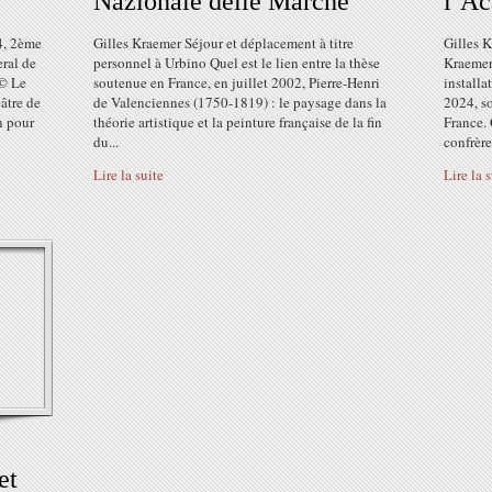
Nazionale delle Marche
l’Ac
4, 2ème
Gilles Kraemer Séjour et déplacement à titre
Gilles K
ral de
personnel à Urbino Quel est le lien entre la thèse
Kraemer,
 © Le
soutenue en France, en juillet 2002, Pierre-Henri
installa
âtre de
de Valenciennes (1750-1819) : le paysage dans la
2024, so
n pour
théorie artistique et la peinture française de la fin
France. 
du...
confrère
Lire la suite
Lire la 
et