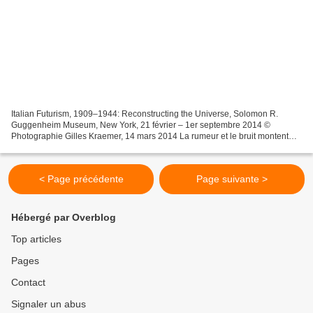
Italian Futurism, 1909–1944: Reconstructing the Universe, Solomon R.
Guggenheim Museum, New York, 21 février – 1er septembre 2014 ©
Photographie Gilles Kraemer, 14 mars 2014 La rumeur et le bruit montent
dans le hall du Guggenheim museum, la foule chemine...
< Page précédente
Page suivante >
Hébergé par Overblog
Top articles
Pages
Contact
Signaler un abus