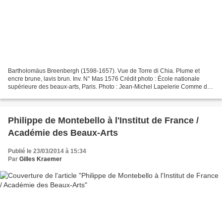
Bartholomäus Breenbergh (1598-1657). Vue de Torre di Chia. Plume et
encre brune, lavis brun. Inv. N° Mas 1576 Crédit photo : École nationale
supérieure des beaux-arts, Paris. Photo : Jean-Michel Lapelerie Comme des
oiseaux s'égaillant à travers la Ville...
Philippe de Montebello à l'Institut de France /
Académie des Beaux-Arts
Publié le 23/03/2014 à 15:34
Par
Gilles Kraemer