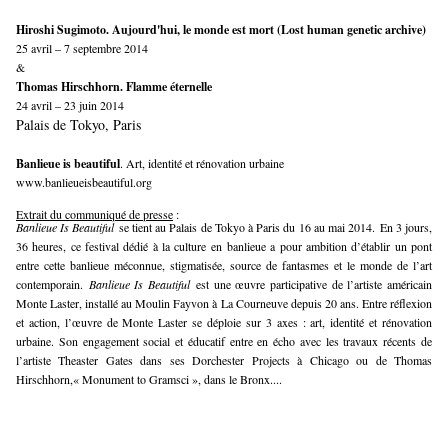
Hiroshi Sugimoto. Aujourd'hui, le monde est mort (Lost human genetic archive)
25 avril – 7 septembre 2014
&
Thomas Hirschhorn. Flamme éternelle
24 avril – 23 juin 2014
Palais de Tokyo, Paris
Banlieue is beautiful
. Art, identité et rénovation urbaine
www.banlieueisbeautiful.org
Extrait du communiqué de presse
:
Banlieue Is Beautiful
se tient au Palais de Tokyo à Paris du 16 au mai 2014. En 3 jours,
36 heures, ce festival dédié à la culture en banlieue a pour ambition d’établir un pont
entre cette banlieue méconnue, stigmatisée, source de fantasmes et le monde de l’art
contemporain.
Banlieue Is Beautiful
est une œuvre participative de l’artiste américain
Monte Laster, installé au Moulin Fayvon à La Courneuve depuis 20 ans. Entre réflexion
et action, l’œuvre de Monte Laster se déploie sur 3 axes : art, identité et rénovation
urbaine. Son engagement social et éducatif entre en écho avec les travaux récents de
l’artiste Theaster Gates dans ses Dorchester Projects à Chicago ou de Thomas
Hirschhorn,« Monument to Gramsci », dans le Bronx....