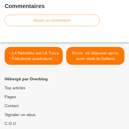
Commentaires
Ajouter un commentaire
< LA Netrebko est LA Tosca
Rome, où déjeuner après
! Fabuleuse quadrature du
avoir visité la Galleria
cercle – Teatro dell’Opera,
Borghese ? Roma, dove
Roma
pranzare dopo aver visitato
la Galleria Borghese ? >
Hébergé par Overblog
Top articles
Pages
Contact
Signaler un abus
C.G.U.