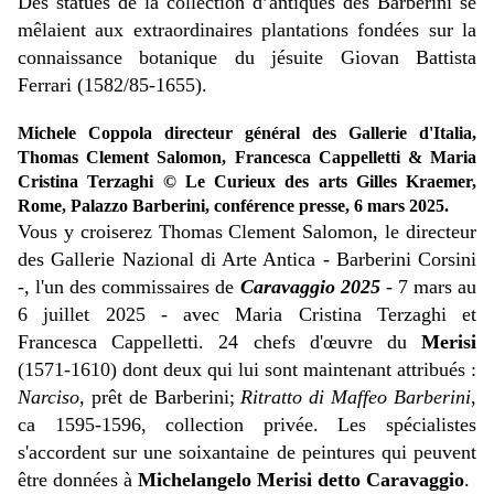
Des statues de la collection d’antiques des Barberini se
mêlaient aux extraordinaires plantations fondées sur la
connaissance botanique du jésuite Giovan Battista
Ferrari (1582/85-1655).
Michele Coppola directeur général des Gallerie d'Italia,
Thomas Clement Salomon, Francesca Cappelletti & Maria
Cristina Terzaghi © Le Curieux des arts Gilles Kraemer,
Rome, Palazzo Barberini, conférence presse, 6 mars 2025.
Vous y croiserez Thomas Clement Salomon, le directeur
des Gallerie Nazional di Arte Antica - Barberini Corsini
-, l'un des commissaires de
Caravaggio 2025
- 7 mars au
6 juillet 2025 - avec Maria Cristina Terzaghi et
Francesca Cappelletti. 24 chefs d'œuvre du
Merisi
(1571-1610) dont deux qui lui sont maintenant attribués :
Narciso,
prêt de Barberini;
Ritratto di Maffeo Barberini
,
ca 1595-1596, collection privée. Les spécialistes
s'accordent sur une soixantaine de peintures qui peuvent
être données à
Michelangelo Merisi detto Caravaggio
.