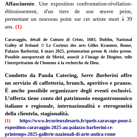
Affascinente
. Une exposition confrontation-révélation-
éblouissement, d'un tiers de son œuvre peint,
permettant un nouveau point sur cet artiste mort à 39
ans.
(1)
Caravaggio, détail de
Cattura di Cristo
, 1603, Dublin, National
Galley of Ireland © Le Curieux des arts Gilles Kraemer, Rome,
Palazzo Barberini, 6 mars 2025, présentation presse & visite presse.
Possible autoportrait de Merisi, associé à l'image de Diogène, telle
l'interprétation de l'homme à la recherche de Dieu.
Condotto da Panda Catering,
Serre Barberini
offre
un servizio di caffetteria, brunch, aperitivo e pranzo.
È anche possibile organizzare degli eventi esclusivi.
L’offerta tiene conto del patrimonio enogastronomico
italiano e regionale, internazionalità e eterogeneità
della clientela, stagionalità.
(1)
https://www.lecurieuxdesarts.fr/quels-caravage-pour-l-
exposition-caravaggio-2025-au-palazzo-barberini-ce-
printemps-2025-gallerie-nazionali-di-arte-antica-rome