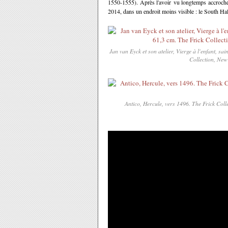
1550-1555). Après l'avoir vu longtemps accroché s
2014, dans un endroit moins visible : le South Hal
Jan van Eyck et son atelier, Vierge à l'enfant, sa
Collection, New 
Antico, Hercule, vers 1496. The Frick Colle