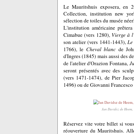
Le Mauritshuis exposera, en 2
Collection, institution new yo
sélection de toiles du musée néer
L'institution américaine prêter
Vierge à l
Cimabue (vers 1280),
Le
son atelier (vers 1441-1443),
Cheval blanc
1766), le
de John
d'Ingres (1845) mais aussi des de
J
de l'atelier d'Orazion Fontana,
seront présentés avec des scu
(vers 1471-1474), de Pier Jaco
1496) ou de Giovanni Francesco
Jan Davidsz de Heem, 
Réservez vite votre billet si vo
réouverture du Mauritshuis. All