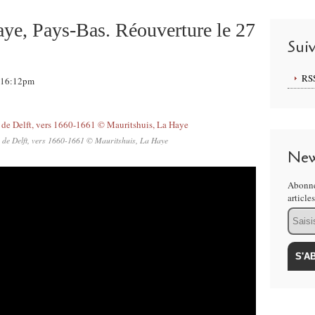
ye, Pays-Bas. Réouverture le 27
Sui
RS
, 16:12pm
 de Delft, vers 1660-1661 © Mauritshuis, La Haye
New
Abonne
article
Email