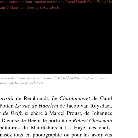
ain reliant l'ancien musée à la Royal Dutch Shell Wing / le foyer souterrain
Hans van Heeswijk Architects
rtrait
Le Chardonneret
de Rembrandt,
de Carel
La vue de Haarlem
Potter,
de Jacob van Ruysdael,
 de Delft
, si chère à Marcel Proust, de Johannes
Robert Cheseman
 Davidsz de Heem, le portrait de
peintures du Mauritshuis à La Haye, ces chefs
naissez tous en photographie ou pour les avoir vus