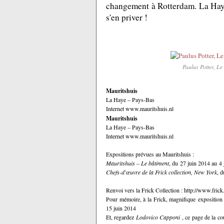
changement à Rotterdam. La Haye 
s'en priver !
Paulus Potter, L
Mauritshuis
La Haye – Pays-Bas
Internet www.mauritshuis.nl
Mauritshuis
La Haye – Pays-Bas
Internet www.mauritshuis.nl
Expositions prévues au Mauritshuis :
Mauritshuis – Le bâtiment
, du
27 juin 2014 au 4 
Chefs-d'œuvre de la Frick collection, New York
, 
Renvoi vers la Frick Collection : http://www.frick
Pour mémoire, à la Frick, magnifique exposition
15 juin 2014
Et, regardez
Lodovico Capponi
, ce page de la co