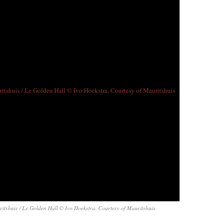
ritshuis / Le Golden Hall © Ivo Hoekstra. Courtesy of Mauritshuis