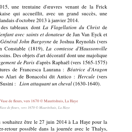
015, une trentaine d'œuvres venant de la Frick
rkaise qui accueillit, avec un grand succès, une
landais d'octobre 2013 à janvier 2014.
La Flagellation du Christ
a des tableaux dont
de
'enfant avec saints et donateur
de Jan Van Eyck et
 Général John Burgoyne
de Joshua Reynolds (vers
La comtesse d'Haussonville
 Constable (1819),
ssins. Des objets d'art décoratif dont une majolique
ugement de Paris
d'après Raphaël (vers 1565-1575)
Béatrice d'Aragon
lptures de Francesca Laurana :
Hercule
po Alari de Bonacolsi dit Antico :
(vers
Lion attaquant un cheval
 Susini :
(1630-1640).
Vase de fleurs, vers 1670 © Mauritshuis, La Haye
us souhaitez être le 27 juin 2014 à La Haye pour la
er-retour possible dans la journée avec le Thalys,