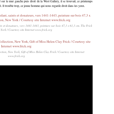
ur le mur gauche puis droit de la West Gallery, il se trouvait, ce printemps
l. Il trouble trop, ce jeune homme qui nous regarde droit dans les yeux.
ints et donateurs, vers 1441-1443, peinture sur bois 47,3 x 61,3 cm. The Frick
York / Courtesy site Internet www.frick.org
ction, New York, Gift of Miss Helen Clay Frick / Courtesy site Internet
www.frick.org