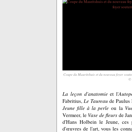
Coupe du Mauritshuis et du nouveau foyer souterr
© 
La leçon d'anatomie
Autopo
et l'
Le Taureau
Fabritius,
de Paulus 
Jeune fille à la perle
Vue
ou
la
Vase de fleurs
Vermeer, le
de Jan
d'Hans Holbein le Jeune, ces 
d'œuvres de l'art, vous les con