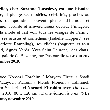
ler, chez Suzanne Tarasieve, est une histoire
e, il plonge ses modèles, célébrités, proches ou
ns du quotidien souvent pleines d’humour et
ané, absurde et irrévérencieux débride l’imagerie
la mode et fait voir tous les visages de Paris :
 ses artistes et comédiens (Isabelle Huppert), ses
rlotte Rampling), ses clichés (baguette et tour
eld, Agnès Varda, Yves Saint Laurent), des chats,
la galerie de Suzanne, rue Pastourelle
© Le Curieux
embre 2019.
avec Noroozi Ebrahim / Maryam Firuzi / Shadi
/ Katayoun Karami / Mehdi Monem / Tahmineh
em Shakeri. Ici
Noroozi Ebrahim
avec
The Lake
, 2016. 80 x 120 cm.. D'une édition à 5 ex
.
© Le
.
omme, novembre 2019