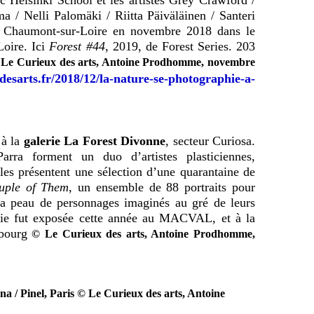
 Helsinki School et les artistes Grey Crawford /
 / Nelli Palomäki / Riitta Päiväläinen / Santeri
à Chaumont-sur-Loire en novembre 2018 dans le
Loire.
Ici
Forest #44
, 2019, de Forest Series. 203
Le Curieux des arts, Antoine Prodhomme, novembre
esarts.fr/2018/12/la-nature-se-photographie-a-
 à la
galerie La Forest Divonne
, secteur Curiosa.
rra forment un duo d’artistes plasticiennes,
lles présentent une sélection d’une quarantaine de
uple of Them
, un ensemble de 88 portraits pour
 la peau de personnages imaginés au gré de leurs
érie fut exposée cette année au MACVAL, et à la
bourg
© Le Curieux des arts, Antoine Prodhomme,
a / Pinel, Paris © Le Curieux des arts, Antoine