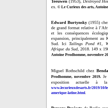
Teeuwen
(1953),
Destroyed Ho
ex.
© Le Curieux des arts, Antoi
Edward Burtynsky
(1955) ch
de grand format relative à l’Afr
et les conséquences écologiq
expansion, principalement au 
Sud. Ici
Tailings Pond #1, W
Afrique du Sud
, 2018. 149 x 19
Antoine Prodhomme, novembre 2
Miguel Rothschild chez
Benda
Je 
Prodhomme, novembre 2019.
exposition actuelle à l
www.lecurieuxdesarts.fr/2019/10/le
amerique-latine.html
.