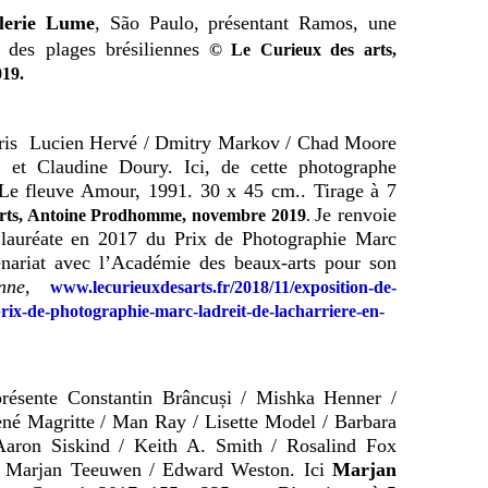
lerie Lume
, São Paulo, présentant Ramos, une
é des plages brésiliennes
© Le Curieux des arts,
19.
Paris Lucien Hervé / Dmitry Markov / Chad Moore
 et Claudine Doury. Ici, de cette photographe
 Le fleuve Amour, 1991. 30 x 45 cm.. Tirage à 7
Je renvoie
arts, Antoine Prodhomme, novembre 2019
.
l
auréate en 2017 du Prix de Photographie Marc
enariat avec l’Académie des beaux-arts pour son
nne
,
www.lecurieuxdesarts.fr/2018/11/exposition-de-
rix-de-photographie-marc-ladreit-de-lacharriere-en-
ésente Constantin Brâncuși / Mishka Henner /
né Magritte / Man Ray / Lisette Model / Barbara
aron Siskind / Keith A. Smith / Rosalind Fox
/ Marjan Teeuwen / Edward Weston. Ici
Marjan