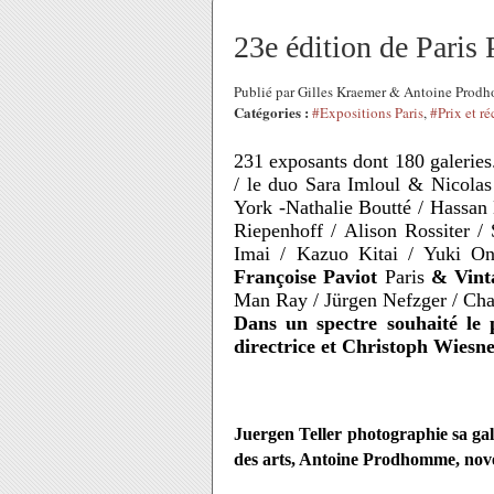
23e édition de Paris
Publié par Gilles Kraemer & Antoine Pro
Catégories :
#Expositions Paris
,
#Prix et r
231 exposants dont 180 galerie
/ le duo Sara Imloul & Nicola
York -Nathalie Boutté / Hassa
Riepenhoff / Alison Rossiter /
Imai / Kazuo Kitai / Yuki O
Françoise Paviot
Paris
& Vint
Man Ray / Jürgen Nefzger / Cha
Dans un spectre souhaité le 
directrice et Christoph Wiesne
Juergen Teller photographie sa gal
des arts, Antoine Prodhomme, nov