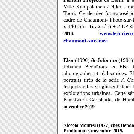
Persons Projects
de Berlin avec
Ville Kumpalainen / Niko Luoma
Tuori. Ce dernier fut exposé 
cadre de
Chaumont- Photo-sur-
x 140 cm.. Tirage à 6 + 2 EP
© 
.
www.lecurieuxd
2019
chaumont-sur-loire
Elsa
(1990)
& Johanna
(1991)
Johanna Benaïnous et Elsa Pa
photographes et réalisatrices. E
portraits tirés de la série
A Co
lesquels elles se glissent dans
explorations urbaines. Cette s
Kunstwerk Carlshütte, de Ham
.
novembre 2019
Niccolò Montesi (1977) chez Bendan
Prodhomme, novembre 2019.