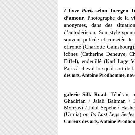
I Love Paris
selon Juergen Tel
d’amour.
Photographe de la vi
anonymes, dans des situatio
d’autodérision. Son style spont
souvent policée et corsetée de 
effronté (Charlotte Gainsbourg),
icônes (Catherine Deneuve, Cha
Eiffel), endeuillé (Karl Lagerf
Paris à cheval lorsqu'il sort de 
des arts, Antoine Prodhomme, nov
galerie Silk Road
, Téhéran, 
Ghadirian / Jalali Bahman 
Monzavi / Jalal Sepehr / Hash
(Urmia)
on Its Last Legs Serles
Curieux des arts, Antoine Prodh