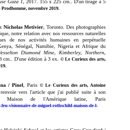
use Gaza 1
, 2017. 155 x 225 cm.. D'un tirage à 5
.
ne Prodhomme, novembre 2019
ez
Nicholas Metivier
, Toronto. Des photographies
ique, notre relation avec nos ressources naturelles
ues de nos activités humaines en perpétuelle
Kenya, Sénégal, Namibie, Nigeria et Afrique du
esselton Diamond Mine, Kimberley, Northern,
8 cm.. D'une édition à 3 ex.
© Le Curieux des arts,
.
019
na / Pinel
, Paris
© Le Curieux des arts, Antoine
renvoie vers l'article que j'ai publié suite à son
a Maison de l'Amérique latine, Paris
-feu-visionnaire-de-miguel-rothschild-maison-de-l-