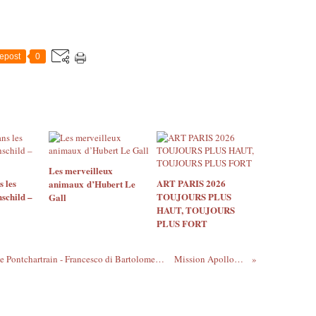
epost
0
Les merveilleux
s les
ART PARIS 2026
animaux d’Hubert Le
hschild –
TOUJOURS PLUS
Gall
HAUT, TOUJOURS
PLUS FORT
Le buste en bronze de Paul Phelypeaux de Pontchartrain - Francesco di Bartolomeo Bordoni (1574-1654) - Drouot, Paris
Mission Apollon au Louvre