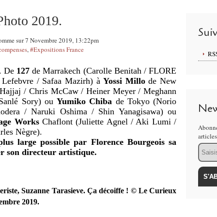
 Photo 2019.
Sui
dhomme sur 7 Novembre 2019, 13:22pm
écompenses
,
#Expositions France
RS
s. De
127
de Marrakech (Carolle Benitah / FLORE
s Lefebvre / Safaa Mazirh) à
Yossi Millo
de New
n Hajjaj / Chris McCaw / Heiner Meyer / Meghann
 Sanlé Sory) ou
Yumiko Chiba
de Tokyo (Norio
New
nodera / Naruki Oshima / Shin Yanagisawa) ou
age Works
Chaflont (Juliette Agnel / Aki Lumi /
Abonne
rles Nègre).
article
plus large possible par Florence Bourgeois sa
Email
r son directeur artistique.
eriste, Suzanne Tarasieve. Ça décoiffe ! © Le Curieux
embre 2019.