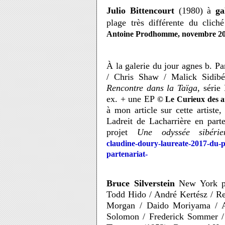
Julio Bittencourt
(1980) à
ga
plage très différente du clich
Antoine Prodhomme, novembre 20
À la galerie du jour agnes b. 
/ Chris Shaw / Malick Sidibé
Rencontre dans la Taïga
, série
ex. + une EP
© Le Curieux des 
à mon article sur cette artiste, 
Ladreit de Lacharrière en part
projet
Une odyssée sibérie
claudine-doury-laureate-2017-du-p
partenariat-
Bruce Silverstein
New York pr
Todd Hido / André Kertész / Re
Morgan / Daido Moriyama / A
Solomon / Frederick Sommer 