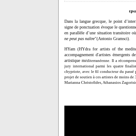
ερω
Dans la langue grecque, le point d’inter
signe de ponctuation évoque le questionn
en parallèle d’une situation transitoire o
ne peut pas naître
"(Antonio Gramsci).
HYam (HYdra for artists of the medite
accompagnement d'artistes émergents de
artistique m
éditerranéenne. Il a récompens
jury international parmi les quatre finalis
chypriote, avec le fil conducteur du passé 
projet de soutien à ces artistes de moins de 
Marianna Christofides, Athanasios Zagorisio