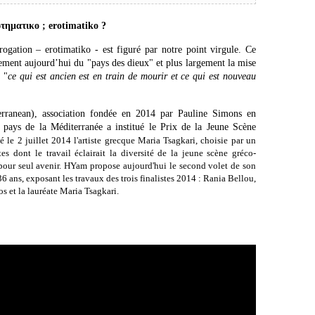
τηματικο
; erotimatiko ?
rogation – erotimatiko - est figuré par notre point virgule. Ce
ement aujourd’hui du "pays des dieux" et plus largement la mise
ù "
ce qui est ancien est en train de mourir et ce qui est nouveau
rranean), association fondée en 2014 par Pauline Simons en
 pays de la Méditerranée a institué le Prix de la Jeune Scène
é le 2 juillet 2014 l'artiste grecque Maria Tsagkari, choisie par un
tes dont le travail éclairait la diversité de la jeune scène gréco-
pour seul avenir.
HYam propose aujourd'hui le second volet de son
36 ans, exposant les travaux des trois finalistes 2014 : Rania Bellou,
s et la lauréate Maria Tsagkari.