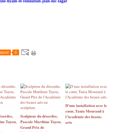
enne-hyam-et-fondation-jean-luc-lagar
epost
0
​​​​​​​D’une installation avec le
cœur, Tania Mouraud à
ésordre,
Sculpteur du désordre,
l’Académie des beaux-
ine Tayou,
Pascale Marthine Tayou,
arts
Grand Prix de