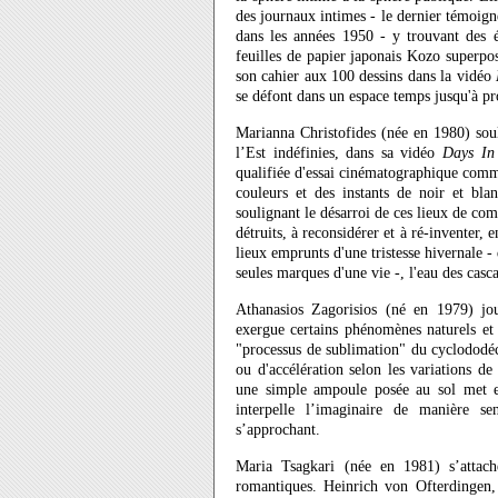
des journaux intimes - le dernier témoigne
dans les années 1950 - y trouvant des é
feuilles de papier japonais Kozo superpos
son cahier aux 100 dessins dans la vidéo
se défont dans un espace temps jusqu'à pro
Marianna Christofides (née en 1980) souli
l’Est indéfinies, dans sa vidéo
Days In
qualifiée d'essai cinématographique comme 
couleurs et des instants de noir et bla
soulignant le désarroi de ces lieux de com
détruits, à reconsidérer et à ré-inventer,
lieux emprunts d'une tristesse hivernale -
seules marques d'une vie -, l'eau des casca
Athanasios Zagorisios (né en 1979) jou
exergue certains phénomènes naturels et 
"processus de sublimation" du cyclododéc
ou d'accélération selon les variations d
une simple ampoule posée au sol met en
interpelle l’imaginaire de manière s
s’approchant.
Maria Tsagkari (née en 1981) s’attach
romantiques. Heinrich von Ofterdingen,