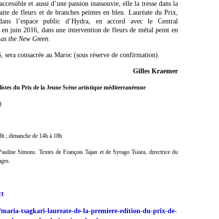
cessible et aussi d’une passion inassouvie, elle la tresse dans la
 faite de fleurs et de branches peintes en bleu. Lauréate du Prix,
 dans l’espace public d’Hydra, en accord avec le Central
n juin 2016, dans une intervention de fleurs de métal peint en
 as the New Green
.
, sera consacrée au Maroc (sous réserve de confirmation).
Gilles Kraemer
alistes du Prix de la Jeune Scène artistique méditerranéenne
)
18h ; dimanche de 14h à 18h
 Pauline Simons. Textes de François Tajan et de Syrago Tsiara, directrice du
ages.
ct
/maria-tsagkari-laureate-de-la-premiere-edition-du-prix-de-