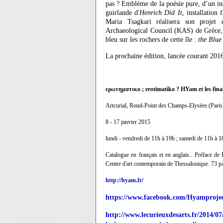
pas ? Emblème de la poésie pure, d’un inac
guirlande d'
Henrich Did It
, installation
Maria Tsagkari réalisera son projet
Archaeological Council (KAS) de Grèce, e
bleu sur les rochers de cette île :
the Blue
La prochaine édition, lancée courant 2016
ερωτηματικο
; erotimatiko ? HYam et
les fin
Artcurial, Rond-Point des Champs-Elysées (Paris
8
-
17 janvier 2015
lundi - vendredi de 11h à 19h ; samedi de 11h à 
Catalogue en français et en anglais.. Préface de
Centre d'art contemporain de Thessalonique. 73 p
http://hyam.fr/
https://www.facebook.com/Hyamproje
http://www.lecurieuxdesarts.fr/2014/07