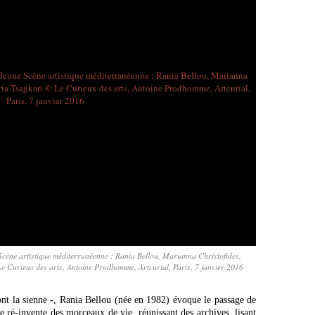
 Scène artistique méditerranéenne : Rania Bellou, Marianna Christofides,
 Curieux des arts, Antoine Prodhomme, Artcurial, Paris, 7 janvier 2016
ont la sienne -, Rania Bellou (née en 1982) évoque le passage de
e ré-invente des morceaux de vie, réunissant des archives, lisant