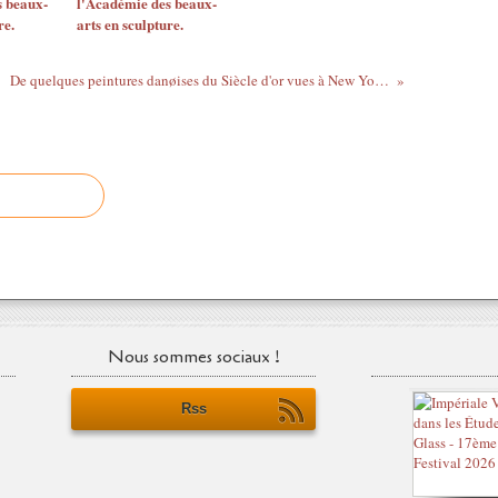
s beaux-
l'Académie des beaux-
re.
arts en sculpture.
De quelques peintures danøises du Siècle d'or vues à New York. Metropolitan Museum of Art. Morgan Library
Nous sommes sociaux !
Rss