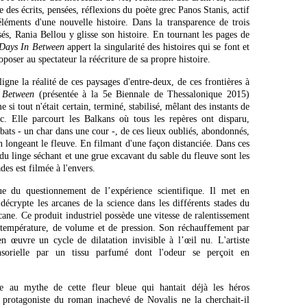
 des écrits, pensées, réflexions du poète grec Panos Stanis, actif
léments d'une nouvelle histoire. Dans la transparence de trois
és, Rania Bellou y glisse son histoire. En tournant les pages de
Days In Between
appert la singularité des histoires qui se font et
poser au spectateur la réécriture de sa propre histoire.
gne la réalité de ces paysages d'entre-deux, de ces frontières à
 Between
(présentée à la 5e Biennale de Thessalonique 2015)
si tout n'était certain, terminé, stabilisé, mêlant des instants de
nc. Elle parcourt les Balkans où tous les repères ont disparu,
bats - un char dans une cour -, de ces lieux oubliés, abondonnés,
 en longeant le fleuve. En filmant d'une façon distanciée. Dans ces
 du linge séchant et une grue excavant du sable du fleuve sont les
des est filmée à l'envers.
e du questionnement de l’expérience scientifique. Il met en
décrypte les arcanes de la science dans les différents stades du
ane. Ce produit industriel possède une vitesse de ralentissement
e température, de volume et de pression. Son réchauffement par
 œuvre un cycle de dilatation invisible à l’œil nu. L'artiste
ensorielle par un tissu parfumé dont l'odeur se perçoit en
e au mythe de cette fleur bleue qui hantait déjà les héros
 protagoniste du roman inachevé de Novalis ne la cherchait-il