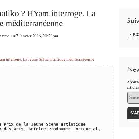
matiko ? HYam interroge. La
Sui
ue méditerranéenne
RS
homme sur 7 Janvier 2016, 23:29pm
New
Abonne
article
Email
u Prix de la Jeune Scène artistique 
x des arts, Antoine Prodhomme. Artcurial, 