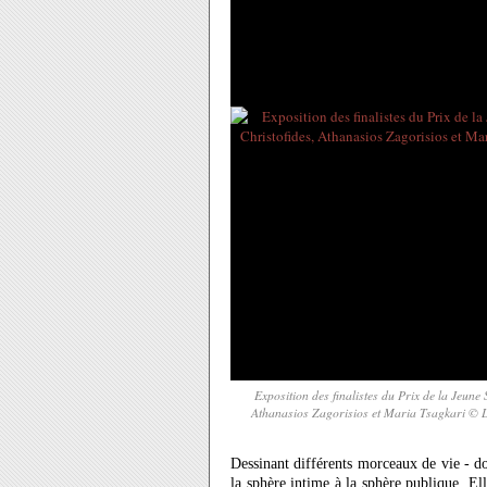
Exposition des finalistes du Prix de la Jeune
Athanasios Zagorisios et Maria Tsagkari © Le
Dessinant différents morceaux de vie - d
la sphère intime à la sphère publique. Ell