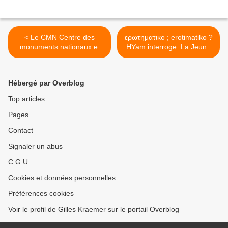
< Le CMN Centre des
ερωτηματικο ; erotimatiko ?
monuments nationaux et
HYam interroge. La Jeune
l'hôtel de la Marine, Paris
Scène artistique
méditerranéenne >
Hébergé par Overblog
Top articles
Pages
Contact
Signaler un abus
C.G.U.
Cookies et données personnelles
Préférences cookies
Voir le profil de Gilles Kraemer sur le portail Overblog