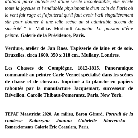
d’abord parce qu’elle est d’une vérité incontestable, elle recèle
toute la joyeuse et l’endiablée physionomie d’un coin de Paris où
le vent fait rage et j’ajouterai qu’il faut avoir l’œil singulièrement
sûr pour donner à une telle scène un si admirable accent de
sincérité
" in Mathias Morhardt
Anquetin, La passion d’être
peintre
.
Galerie de la Présidence, Paris.
Verdure, atelier de Jan Raes. Tapisserie de laine et de soie.
Bruxelles, circa 1600. 350 x 318 cm.. Mullany, Londres.
Les Chasses de Compiègne, 1812-1815. Panoramique
commandé au peintre Carle Vernet spécialisé dans les scènes
de chasse et de chevaux. Imprimé à la planche en papiers
raboutés par la manufacture Jacquemart, successeur de
Réveillon. Carolle Thibaut-Pomerantz, Paris, New York.
Portrait de la
TEFAF Maastricht 2020. Au milieu, Baron Gérard,
comtesse Katarzyna Joanna Gabrielle Starzenska
.
Remerciements Galerie Éric Coatalem, Paris.