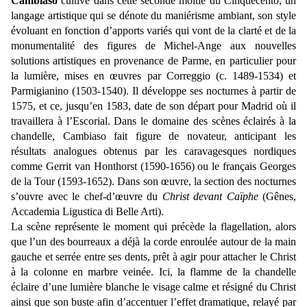
Cambiaso
cultive dans cette seconde moitié du Cinquecento, un
langage artistique qui se dénote du maniérisme ambiant, son style
évoluant en fonction d’apports variés qui vont de la clarté et de la
monumentalité des figures de Michel-Ange aux nouvelles
solutions artistiques en provenance de Parme, en particulier pour
la lumière, mises en œuvres par Correggio (c. 1489-1534) et
Parmigianino (1503-1540). Il développe ses nocturnes à partir de
1575, et ce, jusqu’en 1583, date de son départ pour Madrid où il
travaillera à l’Escorial. Dans le domaine des scènes éclairés à la
chandelle, Cambiaso fait figure de novateur, anticipant les
résultats analogues obtenus par les caravagesques nordiques
comme Gerrit van Honthorst (1590-1656) ou le français Georges
de la Tour (1593-1652). Dans son œuvre, la section des nocturnes
s’ouvre avec le chef-d’œuvre du
Christ devant Caïphe
(Gênes,
Accademia Ligustica di Belle Arti).
La scène représente le moment qui précède la flagellation, alors
que l’un des bourreaux a déjà la corde enroulée autour de la main
gauche et serrée entre ses dents, prêt à agir pour attacher le Christ
à la colonne en marbre veinée. Ici, la flamme de la chandelle
éclaire d’une lumière blanche le visage calme et résigné du Christ
ainsi que son buste afin d’accentuer l’effet dramatique, relayé par