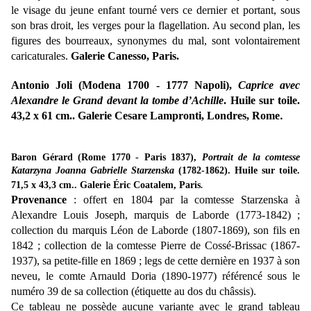
le visage du jeune enfant tourné vers ce dernier et portant, sous
son bras droit, les verges pour la flagellation. Au second plan, les
figures des bourreaux, synonymes du mal, sont volontairement
caricaturales.
Galerie Canesso, Paris.
Antonio Joli (Modena 1700 - 1777 Napoli),
Caprice avec
Alexandre le Grand devant la tombe d’Achille
. Huile sur toile.
.
43,2 x 61 cm.. Galerie Cesare Lampronti, Londres, Rome
Baron Gérard (Rome 1770 - Paris 1837),
Portrait de la comtesse
Katarzyna Joanna Gabrielle Starzenska
(1782-1862). Huile sur toile.
71,5 x 43,3 cm.. Galerie Éric Coatalem, Paris
.
Provenance
: offert en 1804 par la comtesse Starzenska à
Alexandre Louis Joseph, marquis de Laborde (1773-1842) ;
collection du marquis Léon de Laborde (1807-1869), son fils en
1842 ; collection de la comtesse Pierre de Cossé-Brissac (1867-
1937), sa petite-fille en 1869 ; legs de cette dernière en 1937 à son
neveu, le comte Arnauld Doria (1890-1977) référencé sous le
numéro 39 de sa collection (étiquette au dos du châssis).
Ce tableau ne possède aucune variante avec le grand tableau