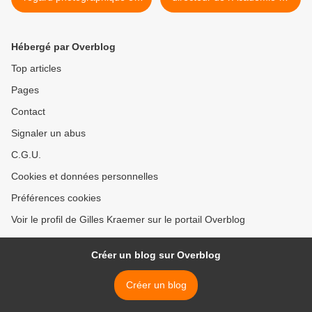
éventail
France à Rome – Villa
Médicis est enfin nommé :
Sam Stourdzé >
Hébergé par Overblog
Top articles
Pages
Contact
Signaler un abus
C.G.U.
Cookies et données personnelles
Préférences cookies
Voir le profil de Gilles Kraemer sur le portail Overblog
Créer un blog sur Overblog
Créer un blog