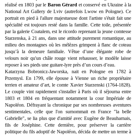
réalisé en 1803 par le
Baron Gérard
et conservé en Ukraine à la
National Art Gallery de Lviv (autrefois Lwow en Pologne). Ce
portrait en pied à l'allure majestueuse dont l'artiste s'était fait une
spécialité est toujours resté dans la famille. Cette toile, présentée
par la galerie Coatalem, est le ricordo reprenant la jeune comtesse
Starzenska, à 21 ans, dans une attitude purement romantique, au
milieu des montagnes où les mélèzes grimpent à flanc de coteau
jusqu’à la demeure familiale. Vêtue d’une élégante robe de
velours noir qu'un châle rouge vient rehausser, le modèle laisse
reposer à ses pieds une guitare-lyre près d’un cours d’eau.
Katarzyna Bobronicz-Jaworska, nait en Pologne en 1782 à
Przemysl. En 1799, elle épouse à Vienne un riche propriétaire
terrien et amateur d’art, le comte Xavier Starzenski (1764-1828).
Le couple vint rapidement s'installer à Paris où il séjourna entre
1803 et 1804 en fréquentant notamment la cour Impériale de
Napoléon. Défrayant la chronique par ses nombreuses aventures
sentimentales, celle que l'on surnommait en France "la belle
Gabrielle", se lia plus que d'amitié avec Eugène de Beauharnais,
fils de Joséphine. Cette dernière, pour préserver la carrière
politique du fils adoptif de Napoléon, décida de mettre un terme à