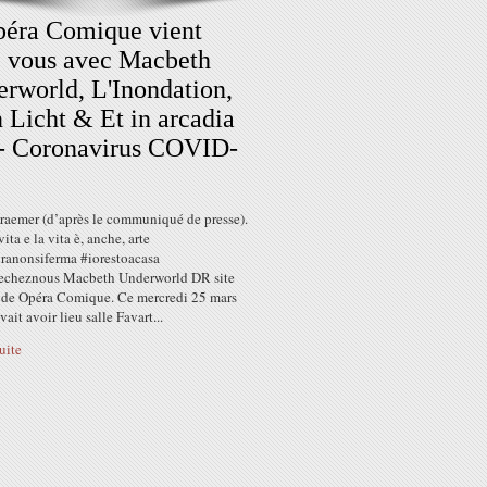
éra Comique vient
 vous avec Macbeth
rworld, L'Inondation,
 Licht & Et in arcadia
- Coronavirus COVID-
Kraemer (d’après le communiqué de presse).
vita e la vita è, anche, arte
uranonsiferma #iorestoacasa
echeznous Macbeth Underworld DR site
t de Opéra Comique. Ce mercredi 25 mars
ait avoir lieu salle Favart...
suite