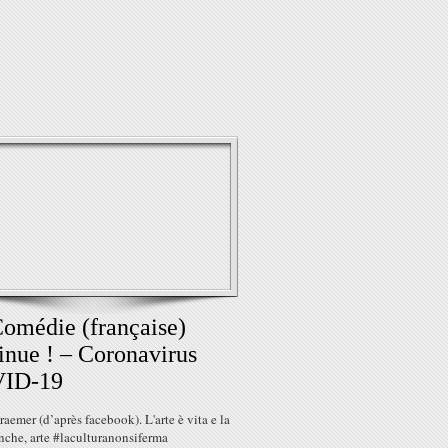
omédie (française)
inue ! – Coronavirus
ID-19
raemer (d’après facebook). L'arte è vita e la
anche, arte #laculturanonsiferma