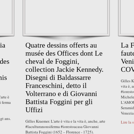
ia
Quatre dessins offerts au
La F
musée des Offices dont Le
faut
 des
cheval de Foggini,
Veni
collection Jackie Kennedy.
COV
mis
Disegni di Baldassarre
Gilles K
Franceschini, detto il
vita è, 
#iorest
Volterrano e di Giovanni
arte è
Michel
Battista Foggini per gli
si ferma
L'AMOU
Seramid
Uffizi
Venezia.
gt ans.
Gilles Kraemer. L'arte è vita e la vita è, anche, arte
Lire la 
#laculturanonsiferma #iorestoacasa Giovanni
Battista Foggini (1652 – Florence - 1725).