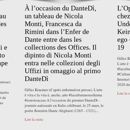
À l’occasion du DanteDì,
L’Op
 au
un tableau de Nicola
chez
des
Monti, Francesca da
Unde
Rimini dans l’Enfer de
Kein
Dante entre dans les
ego 
i e
collections des Offices. Il
19
to
dipinto di Nicola Monti
Gilles 
mpe
entra nelle collezioni degli
L'arte è 
#lacult
Uffizi in omaggio al primo
#Cultur
DanteDì
Interne
resse).
2020 dev
Gilles Kraemer (d’après information presse). L'arte
inetto
Lire la 
è vita e la vita è, anche, arte #laculturanonsiferma
t de
#iorestoacasa A l’occasion du premier DanteDì -
ins
journée nationale en Italie célébrant, le 25 mars, le
poète florentin Dante Alighieri (1265 - 1321),...
Lire la suite