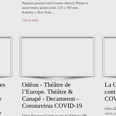
Neptune poursuivant Coronis (détail). Plume et
encre brune, pierre noire. 215 x 385 mm..
Sotheby’s, New York,...
Lire la suite
es
Odéon - Théâtre de
La C
l’Europe. Théâtre &
cont
e
Canapé - Decameron -
COV
Coronavirus COVID-19
Gilles K
e
vita è, 
Gilles Kraemer (d’après le site de l'Odéon). DR