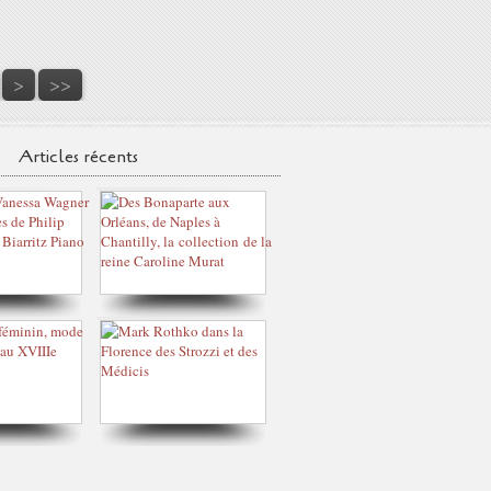
100
>
>>
Articles récents