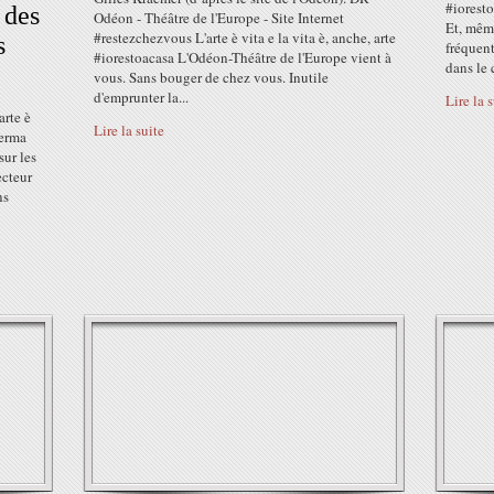
#iorest
 des
Odéon - Théâtre de l'Europe - Site Internet
Et, même
#restezchezvous L'arte è vita e la vita è, anche, arte
s
fréquen
#iorestoacasa L'Odéon-Théâtre de l'Europe vient à
dans le 
vous. Sans bouger de chez vous. Inutile
d'emprunter la...
Lire la 
arte è
Lire la suite
ferma
ur les
ecteur
ns