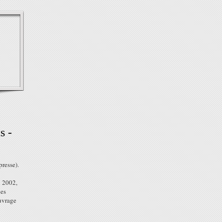
s -
resse).
n 2002,
des
uvrage