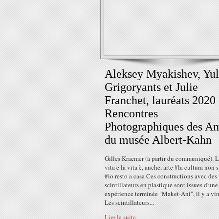
Aleksey Myakishev, Yul
Grigoryants et Julie
Franchet, lauréats 2020
Rencontres
Photographiques des A
du musée Albert-Kahn
Gilles Kraemer (à partir du communiqué). L'
vita e la vita è, anche, arte #la cultura non 
#io resto a casa Ces constructions avec des
scintillateurs en plastique sont issues d'une
expérience terminée "Maket-Ani", il y a vin
Les scintillateurs...
Lire la suite