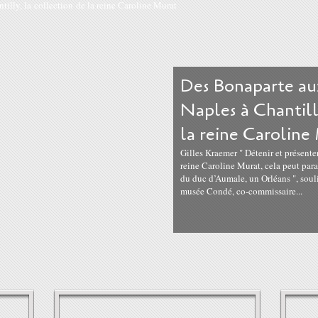
Des Bonaparte au
Naples à Chantill
la reine Caroline
Gilles Kraemer " Détenir et présenter 
reine Caroline Murat, cela peut paraî
du duc d’Aumale, un Orléans ", sou
musée Condé, co-commissaire...