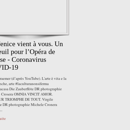
enice vient à vous. Un
euil pour l’Opéra de
se - Coronavirus
ID-19
raemer (d’après YouTube). L'arte è vita e la
anche, arte #laculturanonsiferma
oacasa Die Zauberflöte DR photographie
e Crosera OMNIA VINCIT AMOR.
R TRIOMPHE DE TOUT. Virgile
e DR photographie Michele Cronera
..
suite