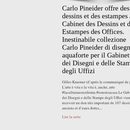
Carlo Pineider offre des
dessins et des estampes
Cabinet des Dessins et 
Estampes des Offices.
Inestinabile collezione
Carlo Pineider di disegn
aquaforte per il Gabinet
dei Disegni e delle Sta
degli Uffizi
Gilles Kraemer (d’après le communiqué de p
L'arte è vita e la vita è, anche, arte
#laculturanonsiferma #iorestoacasa Le Gab
dei Disegni e delle Stampe degli Uffizi vien
recevoir un don très important de 107 dess
anciens et d’eaux-fortes,...
Lire la suite