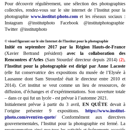
Pour découvrir régulièrement, une sélection des photographies
collectées, rendez-vous sur le site internet de l’Institut pour la
photographie
www.institut-photo.com
et les réseaux sociaux :
Instagram @institutphoto Facebook @institutphotographie
Twitter @institutphoto
©
visuel
figurant sur le site Internet de l'Institut pour la photographie
Initié en septembre 2017 par la Région Hauts-de-France
(Xavier Bertrand président)
avec la collaboration des
Rencontres d’Arles
(Sam Stourdzé directeur depuis 2014)
(
2
)
,
l’Institut pour la photographie est dirigé par Anne Lacoste
(elle fut conservatrice des expositions du musée de l’Elysée à
Lausanne dont Sam Strourdzé était le directeur entre 2010 et
2014). Cet institut se veut comme un lieu de ressources, de
diffusion, d’échanges et d’expérimentations. Son ouverture totale
– dans ce qui fut un lycée - est prévue à l’automne 2021.
Initialement prévue à partir du 3 avril,
EN QUÊTE
devait à
l’origine présenter 9 expositions.
https://www.institut-
photo.com/event/en-quete/
Conformément aux directives
gouvernementales, l’Institut pour la photographie est fermé. La
programmation ainsi que tous les activités et événements associés