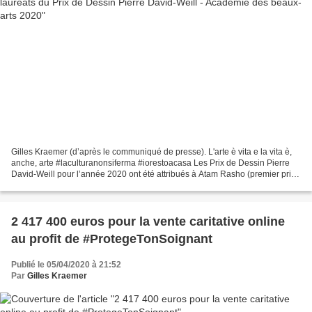
Gilles Kraemer (d’après le communiqué de presse). L'arte è vita e la vita è,
anche, arte #laculturanonsiferma #iorestoacasa Les Prix de Dessin Pierre
David-Weill pour l’année 2020 ont été attribués à Atam Rasho (premier prix,
8 000 €), Jérôme Minard (deuxième...
2 417 400 euros pour la vente caritative online
au profit de #ProtegeTonSoignant
Publié le 05/04/2020 à 21:52
Par
Gilles Kraemer