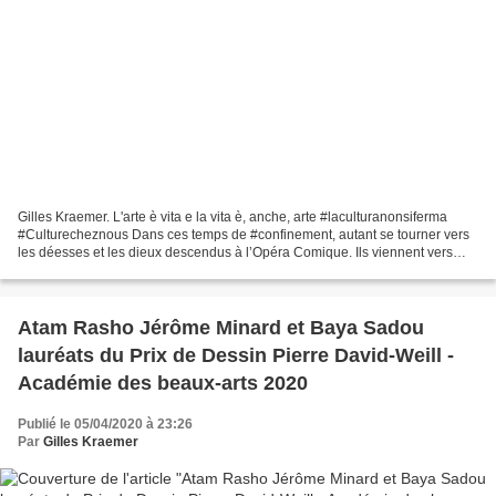
Gilles Kraemer. L'arte è vita e la vita è, anche, arte #laculturanonsiferma
#Culturecheznous Dans ces temps de #confinement, autant se tourner vers
les déesses et les dieux descendus à l’Opéra Comique. Ils viennent vers
vous depuis la salle Favart. Ercole...
Atam Rasho Jérôme Minard et Baya Sadou
lauréats du Prix de Dessin Pierre David-Weill -
Académie des beaux-arts 2020
Publié le 05/04/2020 à 23:26
Par
Gilles Kraemer