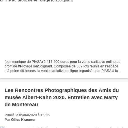
(communiqué de PIASA) 2 417 400 euros pour la vente caritative online au
profit de #ProtegeTonSoignant. Composée de 369 lots réunis en l’espace
d’à peine 48 heures, la vente caritative en ligne organisée par PIASA à la
demande et sous l’impulsion de son...
Les Rencontres Photographiques des Amis du
musée Albert-Kahn 2020. Entretien avec Marty
de Montereau
Publié le 05/04/2020 à 15:05
Par
Gilles Kraemer