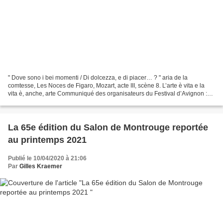
" Dove sono i bei momenti / Di dolcezza, e di piacer… ? " aria de la
comtesse, Les Noces de Figaro, Mozart, acte III, scène 8. L’arte è vita e la
vita è, anche, arte Communiqué des organisateurs du Festival d’Avignon :
Nous avons pris acte des déclarations...
La 65e édition du Salon de Montrouge reportée
au printemps 2021
Publié le 10/04/2020 à 21:06
Par
Gilles Kraemer