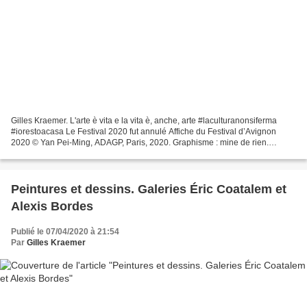
Gilles Kraemer. L'arte è vita e la vita è, anche, arte #laculturanonsiferma
#iorestoacasa Le Festival 2020 fut annulé Affiche du Festival d’Avignon
2020 © Yan Pei-Ming, ADAGP, Paris, 2020. Graphisme : mine de rien.
Étonnant le visuel de la 74e édition...
Peintures et dessins. Galeries Éric Coatalem et
Alexis Bordes
Publié le 07/04/2020 à 21:54
Par
Gilles Kraemer