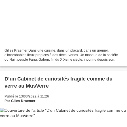
Gilles Kraemer Dans une cuisine, dans un placard, dans un grenier,
d'improbables lieux propices à des découvertes. Un masque de la société
du Ngil, peuple Fang, Gabon, fin du XIXeme siècle, inconnu depuis son
collationnement par René-Victor Fournier (1873...
D’un Cabinet de curiosités fragile comme du
verre au MusVerre
Publié le 13/03/2022 à 11:26
Par
Gilles Kraemer