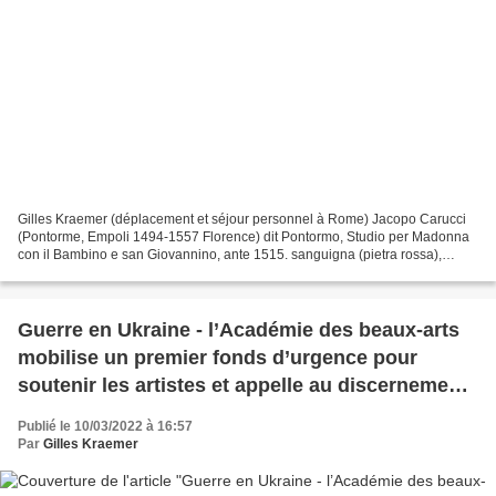
Gilles Kraemer (déplacement et séjour personnel à Rome) Jacopo Carucci
(Pontorme, Empoli 1494-1557 Florence) dit Pontormo, Studio per Madonna
con il Bambino e san Giovannino, ante 1515. sanguigna (pietra rossa),
pietra nera e tracce di gesso su carta...
Guerre en Ukraine - l’Académie des beaux-arts
mobilise un premier fonds d’urgence pour
soutenir les artistes et appelle au discernement
s’agissant des sanctions visant des artistes et
Publié le 10/03/2022 à 16:57
des œuvres russes
Par
Gilles Kraemer